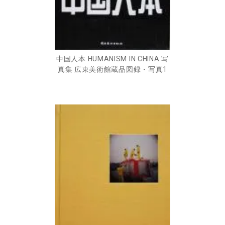
中国人本 HUMANISM IN CHINA 写
真集 広東美術館蔵品図録・写真1