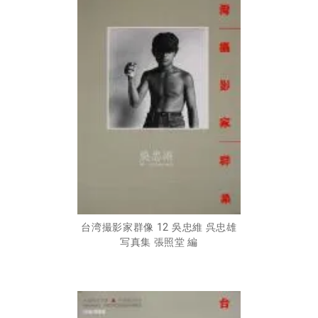
台湾撮影家群像 12 吳忠維 呉忠雄
写真集 張照堂 編