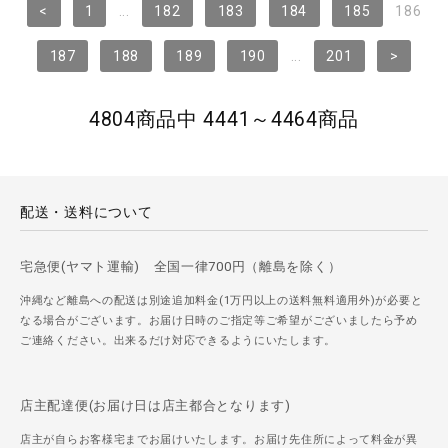
<
1
...
182
183
184
185
186
187
188
189
190
...
201
>
4804商品中 4441～4464商品
配送・送料について
宅急便(ヤマト運輸) 全国一律700円（離島を除く）
沖縄など離島への配送は別途追加料金(1万円以上の送料無料適用外)が必要と
なる場合がございます。お届け日時のご指定等ご希望がございましたら予め
ご連絡ください。出来るだけ対応できるようにいたします。
店主配達便(お届け日は店主都合となります)
店主が自らお客様宅までお届けいたします。お届け先住所によって料金が異