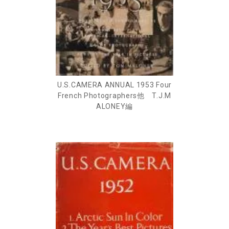
U.S.CAMERA ANNUAL 1953 Four
French Photographers他 T.J.M
ALONEY編