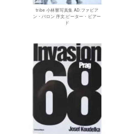
tribe 小林響写真集 AD:ファビア
ン・バロン 序文:ピーター・ビアー
ド