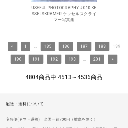
USEFUL PHOTOGRAPHY #010 KE
SSELSKRAMER ケッセルスクライ
マー写真集
<
1
...
185
186
187
188
189
190
191
192
193
...
201
>
4804商品中 4513～4536商品
配送・送料について
宅急便(ヤマト運輸) 全国一律700円（離島を除く）