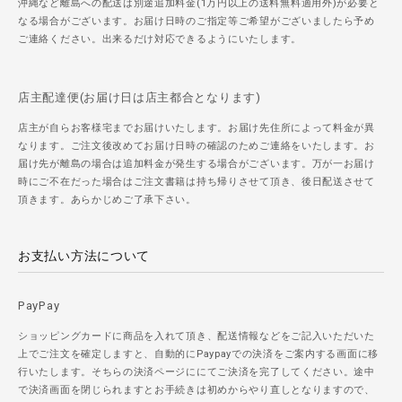
沖縄など離島への配送は別途追加料金(1万円以上の送料無料適用外)が必要と
なる場合がございます。お届け日時のご指定等ご希望がございましたら予め
ご連絡ください。出来るだけ対応できるようにいたします。
店主配達便(お届け日は店主都合となります)
店主が自らお客様宅までお届けいたします。お届け先住所によって料金が異
なります。ご注文後改めてお届け日時の確認のためご連絡をいたします。お
届け先が離島の場合は追加料金が発生する場合がございます。万が一お届け
時にご不在だった場合はご注文書籍は持ち帰りさせて頂き、後日配送させて
頂きます。あらかじめご了承下さい。
お支払い方法について
PayPay
ショッピングカードに商品を入れて頂き、配送情報などをご記入いただいた
上でご注文を確定しますと、自動的にPaypayでの決済をご案内する画面に移
行いたします。そちらの決済ページににてご決済を完了してください。途中
で決済画面を閉じられますとお手続きは初めからやり直しとなりますので、