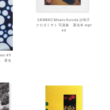
SAWAKO Misato Kuroda 沙和子
クロダミサト 写真集 署名本 sign
ed
men #9
集 署名