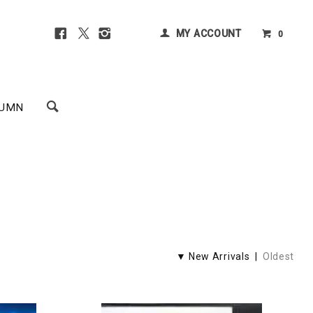
MY ACCOUNT
0
UMN
▼ New Arrivals |
Oldest