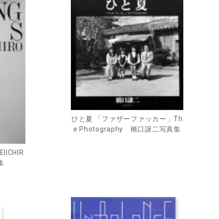
ひと夏 「ファザーファッカー」Th
e Photography 橋口譲二写真集
EIICHIR
集