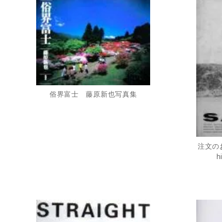
俗界富士 藤原新也写真集
注文のお