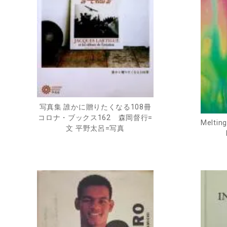
写真集 誰かに贈りたくなる108冊
コロナ・ブックス162 森岡督行=
Meltin
文 平野太呂=写真