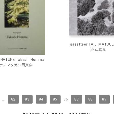
gazetteer TAIJI MATS
治 写真集
R NATURE Takashi Homma
ホンマタカシ写真集
...
82
83
84
85
86
87
88
89