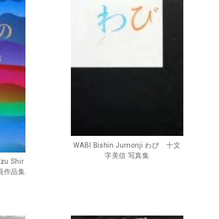
WABI Bishin Jumonji わび 十文
字美信 写真集
zu Shir
義員作品集