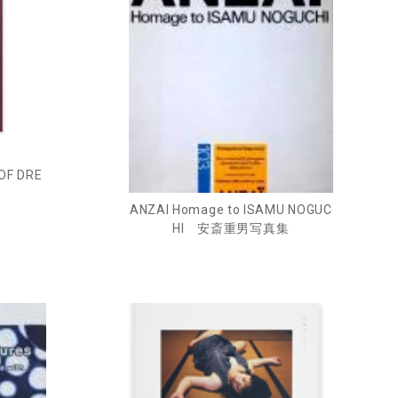
 OF DRE
ANZAI Homage to ISAMU NOGUC
HI 安斎重男写真集