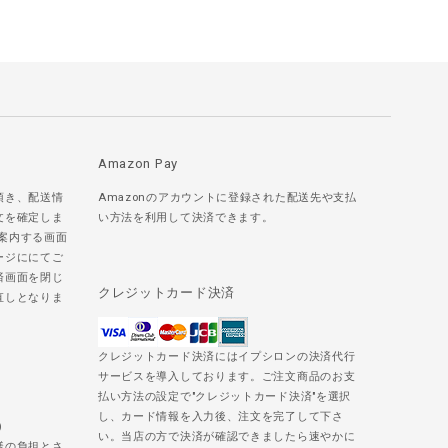
Amazon Pay
頂き、配送情
Amazonのアカウントに登録された配送先や支払
文を確定しま
い方法を利用して決済できます。
ご案内する画面
ージににてご
済画面を閉じ
クレジットカード決済
直しとなりま
クレジットカード決済にはイプシロンの決済代行
サービスを導入しております。ご注文商品のお支
払い方法の設定で"クレジットカード決済"を選択
し、カード情報を入力後、注文を完了して下さ
)
い。当店の方で決済が確認できましたら速やかに
様の負担とさ