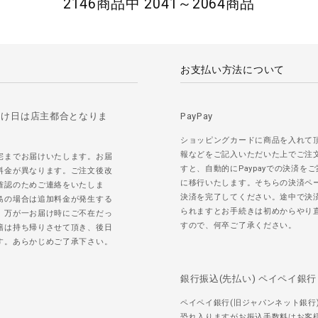
2146商品中 2041～2064商品
お支払い方法について
届け日は店主都合となりま
PayPay
ショッピングカードに商品を入れて
報などをご記入いただいた上でご注
宅までお届けいたします。お届
すと、自動的にPaypayでの決済を
料金が異なります。ご注文後改
に移行いたします。そちらの決済ペ
確認のためご連絡をいたしま
決済を完了してください。途中で決
島の場合は追加料金が発生する
られますとお手続きは初めからやり
。万が一お届け時にご不在だっ
すので、何卒ご了承ください。
籍は持ち帰りさせて頂き、後日
す。あらかじめご了承下さい。
銀行振込(先払い) ペイペイ銀行
ペイペイ銀行(旧ジャパンネット銀行
恐れ入りますがお振込手数料はお客