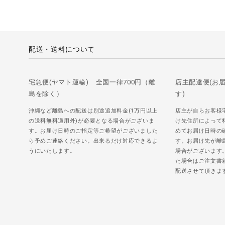
配送・送料について
宅急便(ヤマト運輸) 全国一律700円（離
店主配達便(お
島を除く）
す)
沖縄など離島への配送は別途追加料金(1万円以上
店主が自らお客様
の送料無料適用外)が必要となる場合がございま
け先住所によって
す。お届け日時のご指定等ご希望がございました
めてお届け日時の
ら予めご連絡ください。出来るだけ対応できるよ
す。お届け先が離
うにいたします。
場合がございます
た場合はご注文書
配送させて頂きま