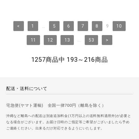
<
1
...
5
6
7
8
9
10
11
12
13
...
53
>
1257商品中 193～216商品
配送・送料について
宅急便(ヤマト運輸) 全国一律700円（離島を除く）
沖縄など離島への配送は別途追加料金(1万円以上の送料無料適用外)が必要と
なる場合がございます。お届け日時のご指定等ご希望がございましたら予め
ご連絡ください。出来るだけ対応できるようにいたします。