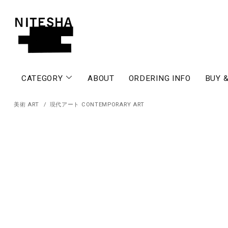
CATEGORY
ABOUT
ORDERING INFO
BUY &
美術 ART
/
現代アート CONTEMPORARY ART