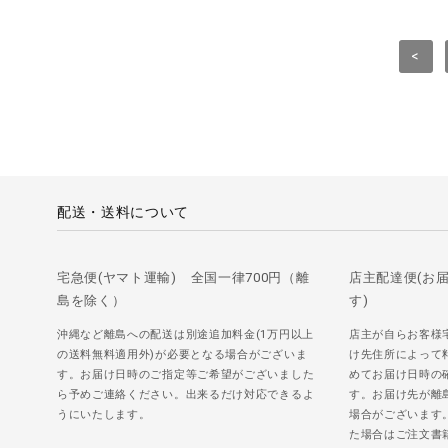
<
配送・送料について
宅急便(ヤマト運輸) 全国一律700円（離
店主配達便(お
島を除く）
す)
沖縄など離島への配送は別途追加料金(1万円以上
店主が自らお客様
の送料無料適用外)が必要となる場合がございま
け先住所によって
す。お届け日時のご指定等ご希望がございました
めてお届け日時の
ら予めご連絡ください。出来るだけ対応できるよ
す。お届け先が離
うにいたします。
場合がございます
た場合はご注文書