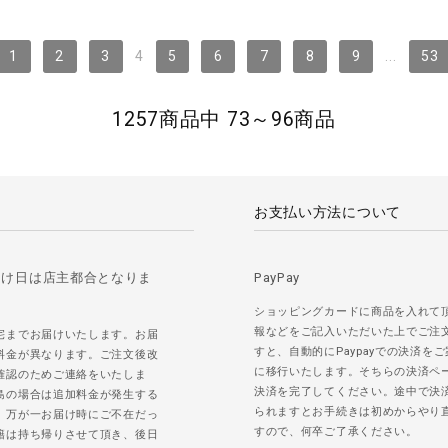
1
2
3
4
5
6
7
8
9
...
53
1257商品中 73～96商品
お支払い方法について
届け日は店主都合となりま
PayPay
ショッピングカードに商品を入れて
報などをご記入いただいた上でご注
宅までお届けいたします。お届
すと、自動的にPaypayでの決済を
料金が異なります。ご注文後改
に移行いたします。そちらの決済ペ
確認のためご連絡をいたしま
決済を完了してください。途中で決
島の場合は追加料金が発生する
られますとお手続きは初めからやり
。万が一お届け時にご不在だっ
すので、何卒ご了承ください。
籍は持ち帰りさせて頂き、後日