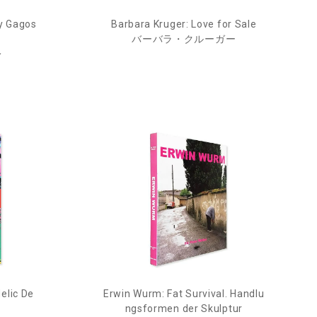
y Gagos
Barbara Kruger: Love for Sale
バーバラ・クルーガー
レ
elic De
Erwin Wurm: Fat Survival. Handlu
ngsformen der Skulptur