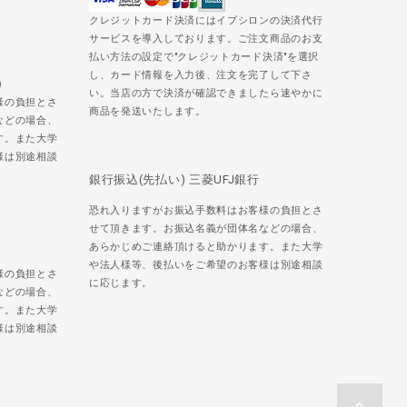
クレジットカード決済にはイプシロンの決済代行
サービスを導入しております。ご注文商品のお支
払い方法の設定で"クレジットカード決済"を選択
し、カード情報を入力後、注文を完了して下さ
)
い。当店の方で決済が確認できましたら速やかに
様の負担とさ
商品を発送いたします。
などの場合、
す。また大学
様は別途相談
銀行振込(先払い) 三菱UFJ銀行
恐れ入りますがお振込手数料はお客様の負担とさ
せて頂きます。お振込名義が団体名などの場合、
あらかじめご連絡頂けると助かります。また大学
や法人様等、後払いをご希望のお客様は別途相談
様の負担とさ
に応じます。
などの場合、
す。また大学
様は別途相談