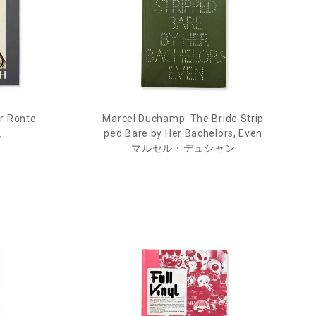
r Ronte
Marcel Duchamp: The Bride Strip
ュ
ped Bare by Her Bachelors, Even
マルセル・デュシャン