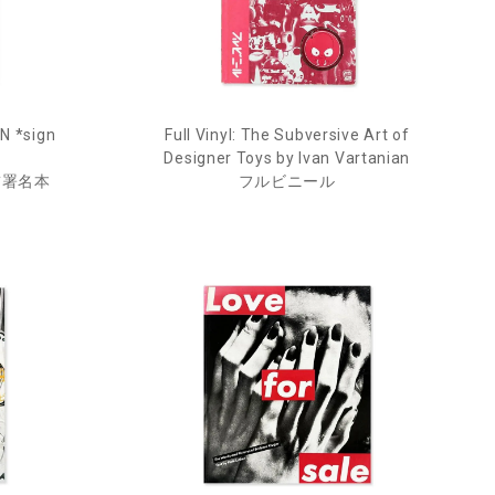
IN *sign
Full Vinyl: The Subversive Art of
Designer Toys by Ivan Vartanian
*署名本
フルビニール