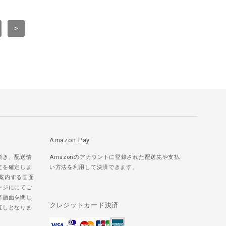
>
Amazon Pay
頂き、配送情
Amazonのアカウントに登録された配送先や支払
文を確定しま
い方法を利用して決済できます。
ご案内する画面
ージににてご
済画面を閉じ
クレジットカード決済
直しとなりま