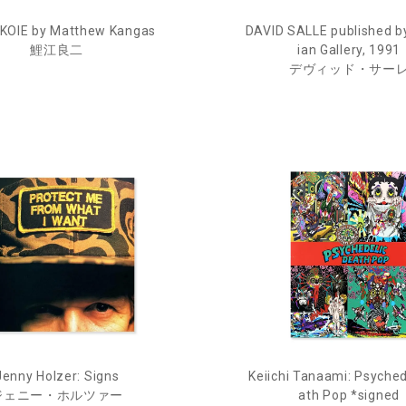
 KOIE by Matthew Kangas
DAVID SALLE published b
鯉江良二
ian Gallery, 1991
デヴィッド・サー
Jenny Holzer: Signs
Keiichi Tanaami: Psyched
ジェニー・ホルツァー
ath Pop *signed