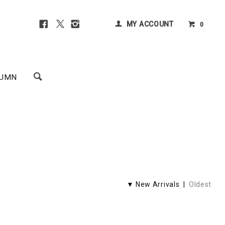
MY ACCOUNT
0
UMN
▼ New Arrivals |
Oldest