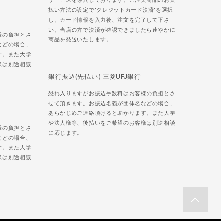
サービスを導入しております。ご注文商品のお支
払い方法の設定で"クレジットカード決済"を選択
し、カード情報を入力後、注文を完了して下さ
)
い。当店の方で決済が確認できましたら速やかに
様の負担とさ
商品を発送いたします。
などの場合、
す。また大学
様は別途相談
銀行振込(先払い) 三菱UFJ銀行
恐れ入りますがお振込手数料はお客様の負担とさ
せて頂きます。お振込名義が団体名などの場合、
あらかじめご連絡頂けると助かります。また大学
や法人様等、後払いをご希望のお客様は別途相談
様の負担とさ
に応じます。
などの場合、
す。また大学
様は別途相談