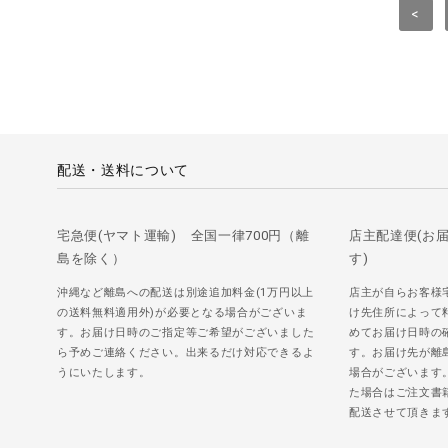
<
配送・送料について
宅急便(ヤマト運輸) 全国一律700円（離
店主配達便(お
島を除く）
す)
沖縄など離島への配送は別途追加料金(1万円以上
店主が自らお客様
の送料無料適用外)が必要となる場合がございま
け先住所によって
す。お届け日時のご指定等ご希望がございました
めてお届け日時の
ら予めご連絡ください。出来るだけ対応できるよ
す。お届け先が離
うにいたします。
場合がございます
た場合はご注文書
配送させて頂きま