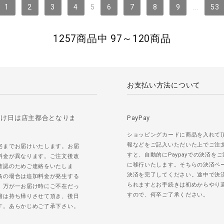
1
2
3
4
5
6
7
8
9
...
53
1257商品中 97～120商品
お支払い方法について
届け日は店主都合となりま
PayPay
ショッピングカードに商品を入れて
報などをご記入いただいた上でご注
宅までお届けいたします。お届
すと、自動的にPaypayでの決済を
料金が異なります。ご注文後改
に移行いたします。そちらの決済ペ
確認のためご連絡をいたしま
決済を完了してください。途中で決
島の場合は追加料金が発生する
られますとお手続きは初めからやり
。万が一お届け時にご不在だっ
すので、何卒ご了承ください。
籍は持ち帰りさせて頂き、後日
す。あらかじめご了承下さい。