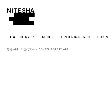
CATEGORY
ABOUT
ORDERING INFO
BUY &
美術 ART
/
現代アート CONTEMPORARY ART