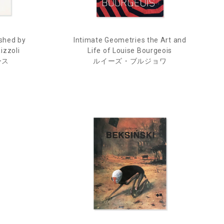
shed by
Intimate Geometries the Art and
izzoli
Life of Louise Bourgeois
ース
ルイーズ・ブルジョワ