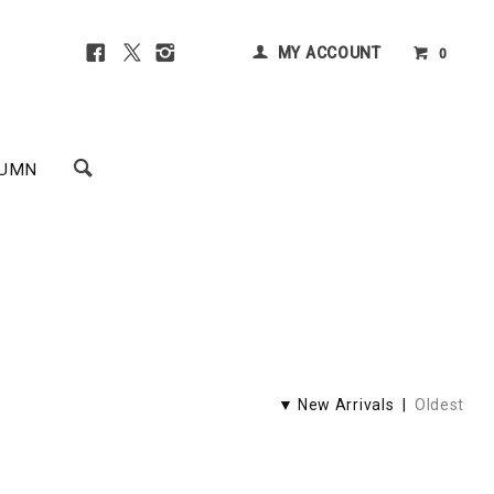
MY ACCOUNT
0
UMN
▼ New Arrivals |
Oldest