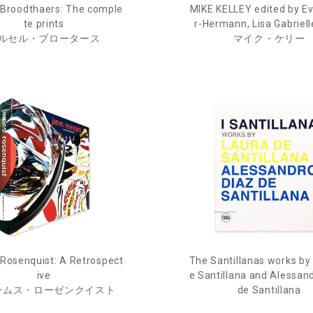
 Broodthaers: The comple
MIKE KELLEY edited by E
te prints
r-Hermann, Lisa Gabriel
ルセル・ブロータース
マイク・ケリー
Rosenquist: A Retrospect
The Santillanas works by
ive
e Santillana and Alessan
ームス・ローゼンクイスト
de Santillana