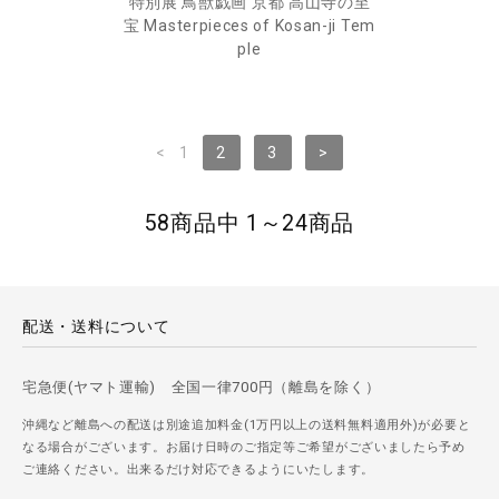
特別展 鳥獣戯画 京都 高山寺の至
宝 Masterpieces of Kosan-ji Tem
ple
<
1
2
3
>
58商品中 1～24商品
配送・送料について
宅急便(ヤマト運輸) 全国一律700円（離島を除く）
沖縄など離島への配送は別途追加料金(1万円以上の送料無料適用外)が必要と
なる場合がございます。お届け日時のご指定等ご希望がございましたら予め
ご連絡ください。出来るだけ対応できるようにいたします。