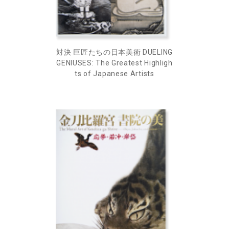
対決 巨匠たちの日本美術 DUELING
GENIUSES: The Greatest Highligh
ts of Japanese Artists