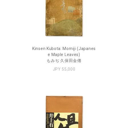
Kinsen Kubota: Momiji (Japanes
e Maple Leaves)
もみぢ 久保田金僊
JPY 55,000