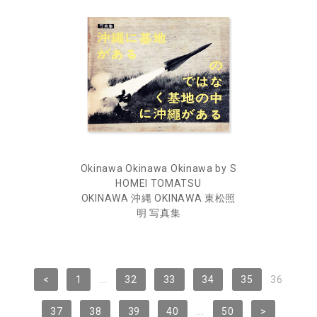
Okinawa Okinawa Okinawa by S
HOMEI TOMATSU
OKINAWA 沖縄 OKINAWA 東松照
明 写真集
<
1
...
32
33
34
35
36
37
38
39
40
...
50
>