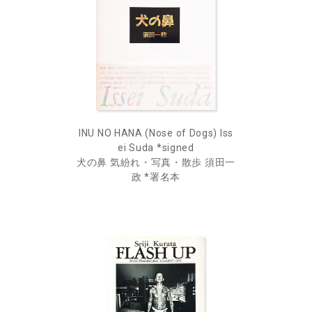
INU NO HANA (Nose of Dogs) Iss
ei Suda *signed
犬の鼻 気紛れ・写真・散歩 須田一
政 *署名本