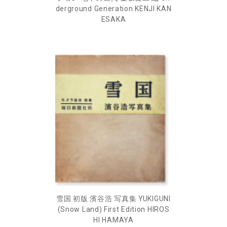
derground Generation KENJI KAN
ESAKA
雪国 初版 濱谷浩 写真集 YUKIGUNI
(Snow Land) First Edition HIROS
HI HAMAYA