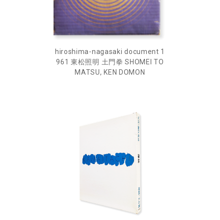
hiroshima-nagasaki document 1
961 東松照明 土門拳 SHOMEI TO
MATSU, KEN DOMON