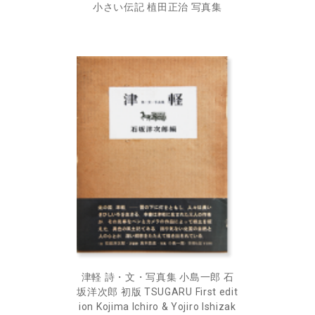
小さい伝記 植田正治 写真集
津軽 詩・文・写真集 小島一郎 石
坂洋次郎 初版 TSUGARU First edit
ion Kojima Ichiro & Yojiro Ishizak