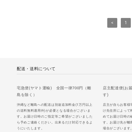
<
1
配送・送料について
宅急便(ヤマト運輸) 全国一律700円（離
店主配達便(お
島を除く）
す)
沖縄など離島への配送は別途追加料金(1万円以上
店主が自らお客様
の送料無料適用外)が必要となる場合がございま
け先住所によって
す。お届け日時のご指定等ご希望がございました
めてお届け日時の
ら予めご連絡ください。出来るだけ対応できるよ
す。お届け先が離
うにいたします。
場合がございます