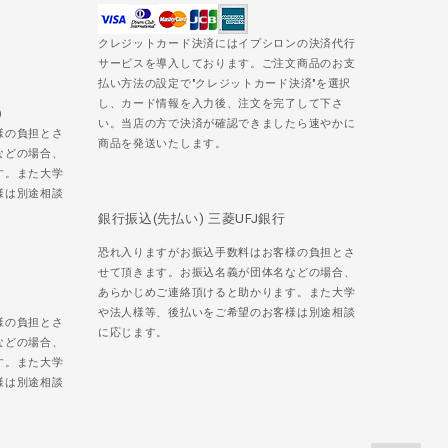
クレジットカード決済にはイプシロンの決済代行
サービスを導入しております。ご注文商品のお支
払い方法の設定で"クレジットカード決済"を選択
し、カード情報を入力後、注文を完了して下さ
)
い。当店の方で決済が確認できましたら速やかに
様の負担とさ
商品を発送いたします。
などの場合、
す。また大学
様は別途相談
銀行振込(先払い) 三菱UFJ銀行
恐れ入りますがお振込手数料はお客様の負担とさ
せて頂きます。お振込名義が団体名などの場合、
あらかじめご連絡頂けると助かります。また大学
や法人様等、後払いをご希望のお客様は別途相談
様の負担とさ
に応じます。
などの場合、
す。また大学
様は別途相談