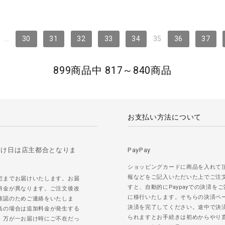
...
30
31
32
33
34
35
36
37
899商品中 817～840商品
お支払い方法について
届け日は店主都合となりま
PayPay
ショッピングカードに商品を入れて
報などをご記入いただいた上でご注
宅までお届けいたします。お届
すと、自動的にPaypayでの決済を
料金が異なります。ご注文後改
に移行いたします。そちらの決済ペ
確認のためご連絡をいたしま
決済を完了してください。途中で決
島の場合は追加料金が発生する
られますとお手続きは初めからやり
。万が一お届け時にご不在だっ