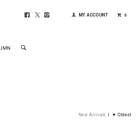
MY ACCOUNT
0
UMN
New Arrivals
| ▼ Oldest