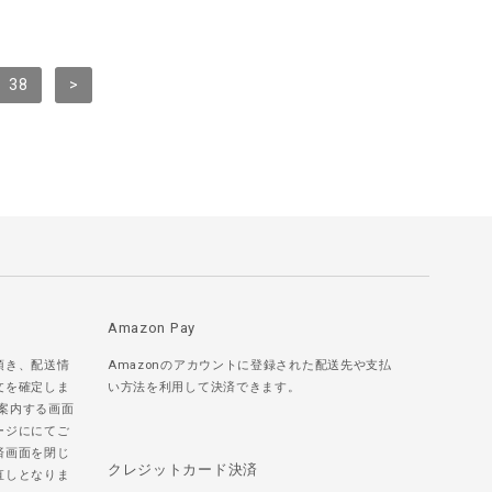
38
>
Amazon Pay
頂き、配送情
Amazonのアカウントに登録された配送先や支払
文を確定しま
い方法を利用して決済できます。
ご案内する画面
ージににてご
済画面を閉じ
クレジットカード決済
直しとなりま