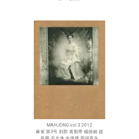
MAHJONG vol.3 2012
麻雀 第3号 刹那 黄勤帯 楊徳銘 趙
嘉榮 岑允逸 余偉建 西端真矢