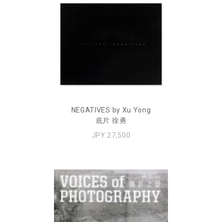
NEGATIVES by Xu Yong
底片 徐勇
JPY 27,500