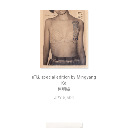
町味 special edition by Mingyang
Ko
柯明晹
JPY 5,500