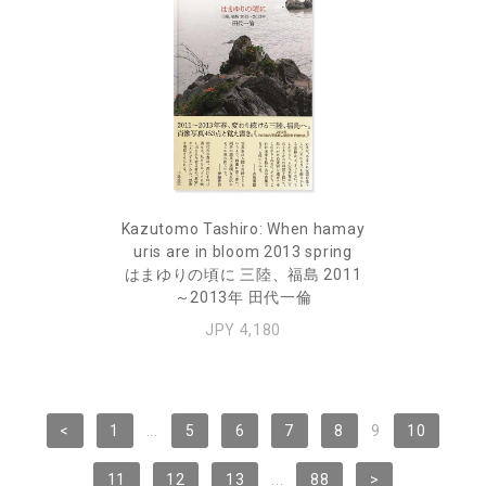
Kazutomo Tashiro: When hamay
uris are in bloom 2013 spring
はまゆりの頃に 三陸、福島 2011
～2013年 田代一倫
JPY 4,180
<
1
...
5
6
7
8
9
10
11
12
13
...
88
>