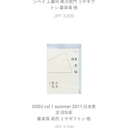
ンペイ 工藤司 南川史門 ミヤギフ
トシ 森栄喜 他
JPY 3,300
OSSU vol.1 summer 2011 日本男
児 ISSUE
森栄喜 花代 ミヤギフトシ 他
JPY 3,300