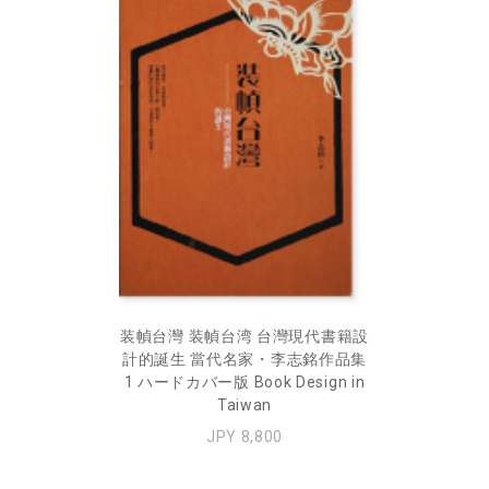
装幀台灣 装幀台湾 台灣現代書籍設
計的誕生 當代名家・李志銘作品集
1 ハードカバー版 Book Design in
Taiwan
JPY 8,800