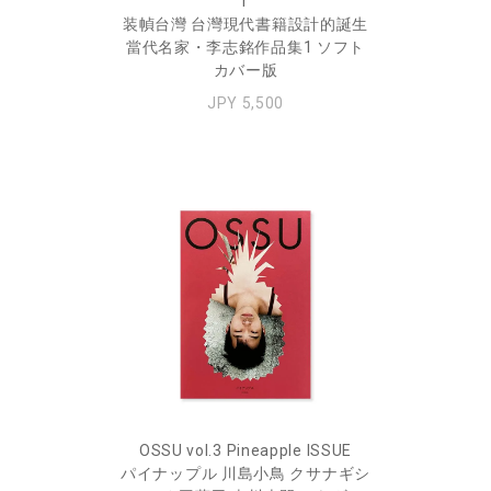
r
装幀台灣 台灣現代書籍設計的誕生
當代名家・李志銘作品集1 ソフト
カバー版
JPY 5,500
OSSU vol.3 Pineapple ISSUE
パイナップル 川島小鳥 クサナギシ