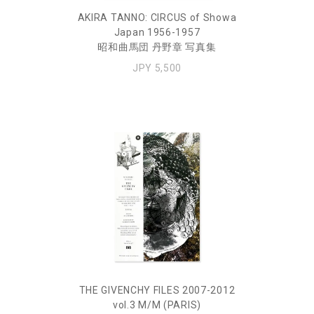
AKIRA TANNO: CIRCUS of Showa
Japan 1956-1957
昭和曲馬団 丹野章 写真集
JPY 5,500
THE GIVENCHY FILES 2007-2012
vol.3 M/M (PARIS)