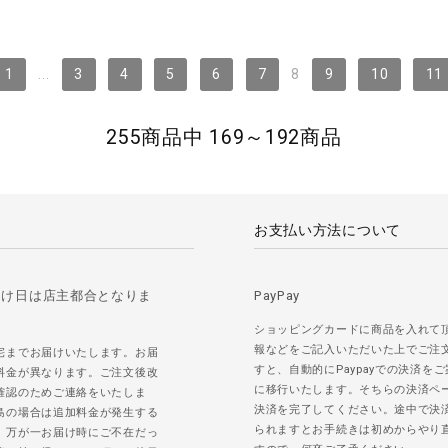
1
...
3
4
5
6
7
8
9
10
11
255商品中 169～192商品
お支払い方法について
届け日は店主都合となりま
PayPay
ショッピングカードに商品を入れて
報などをご記入いただいた上でご注
宅までお届けいたします。お届
すと、自動的にPaypayでの決済を
料金が異なります。ご注文後改
に移行いたします。そちらの決済ペ
確認のためご連絡をいたしま
決済を完了してください。途中で決
島の場合は追加料金が発生する
られますとお手続きは初めからやり
。万が一お届け時にご不在だっ