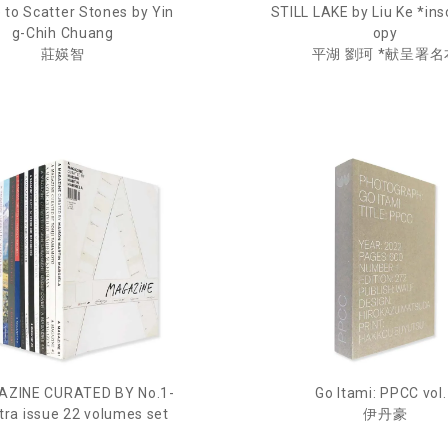
 to Scatter Stones by Yin
STILL LAKE by Liu Ke *ins
g-Chih Chuang
opy
莊媖智
平湖 劉珂 *献呈署名
Go Itami: PPCC vol
AZINE CURATED BY No.1-
伊丹豪
tra issue 22 volumes set