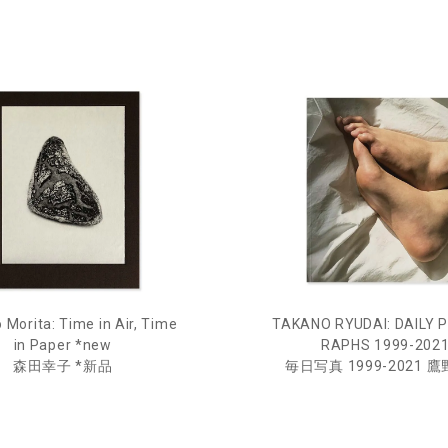
 Morita: Time in Air, Time
TAKANO RYUDAI: DAILY 
in Paper *new
RAPHS 1999-202
森田幸子 *新品
毎日写真 1999-2021 