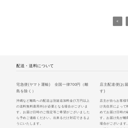
<
配送・送料について
宅急便(ヤマト運輸) 全国一律700円（離
店主配達便(お
島を除く）
す)
沖縄など離島への配送は別途追加料金(1万円以上
店主が自らお客様
の送料無料適用外)が必要となる場合がございま
け先住所によって
す。お届け日時のご指定等ご希望がございました
めてお届け日時の
ら予めご連絡ください。出来るだけ対応できるよ
す。お届け先が離
うにいたします。
場合がございます