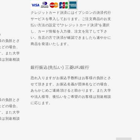
クレジットカード決済にはイプシロンの決済代行
サービスを導入しております。ご注文商品のお支
払い方法の設定で"クレジットカード決済"を選択
し、カード情報を入力後、注文を完了して下さ
)
い。当店の方で決済が確認できましたら速やかに
様の負担とさ
商品を発送いたします。
などの場合、
す。また大学
様は別途相談
銀行振込(先払い) 三菱UFJ銀行
恐れ入りますがお振込手数料はお客様の負担とさ
せて頂きます。お振込名義が団体名などの場合、
あらかじめご連絡頂けると助かります。また大学
や法人様等、後払いをご希望のお客様は別途相談
様の負担とさ
に応じます。
などの場合、
す。また大学
様は別途相談