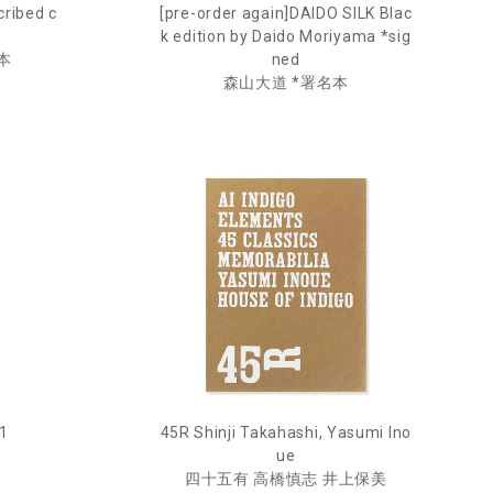
cribed c
[pre-order again]DAIDO SILK Blac
k edition by Daido Moriyama *sig
本
ned
森山大道 *署名本
.1
45R Shinji Takahashi, Yasumi Ino
ue
四十五有 高橋慎志 井上保美