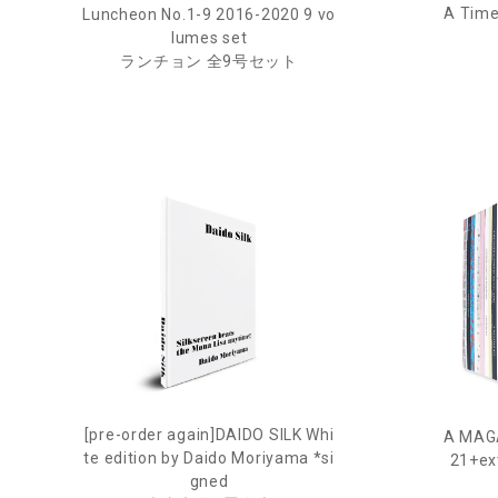
A Time
Luncheon No.1-9 2016-2020 9 vo
lumes set
ランチョン 全9号セット
[pre-order again]DAIDO SILK Whi
A MAG
te edition by Daido Moriyama *si
21+ex
gned