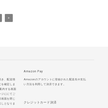
>
Amazon Pay
頂き、配送情
Amazonのアカウントに登録された配送先や支払
文を確定しま
い方法を利用して決済できます。
ご案内する画面
ージににてご
済画面を閉じ
クレジットカード決済
直しとなりま