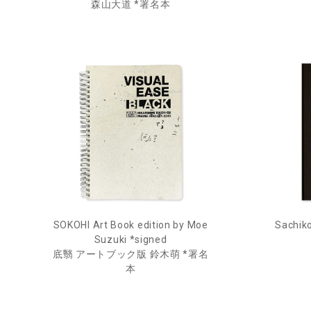
森山大道 *署名本
Sachiko
SOKOHI Art Book edition by Moe
Suzuki *signed
底翳 アートブック版 鈴木萌 *署名
本