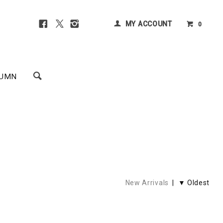
MY ACCOUNT
0
UMN
New Arrivals
| ▼ Oldest