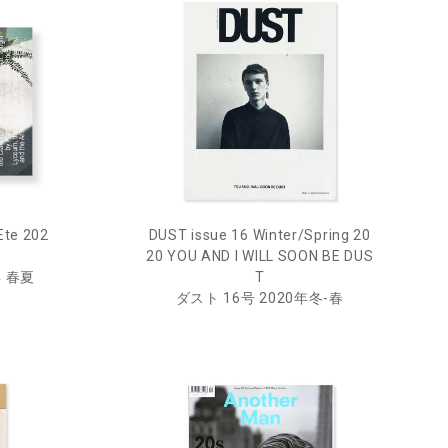
DUST issue 16 Winter/Spring 20
Ete 202
20 YOU AND I WILL SOON BE DUS
T
年 春夏
ダスト 16号 2020年冬-春