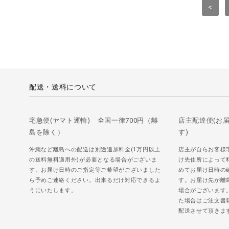
<
配送・送料について
宅急便(ヤマト運輸) 全国一律700円（離
店主配達便(お
島を除く）
す)
沖縄など離島への配送は別途追加料金(1万円以上
店主が自らお客様
の送料無料適用外)が必要となる場合がございま
け先住所によって
す。お届け日時のご指定等ご希望がございました
めてお届け日時の
ら予めご連絡ください。出来るだけ対応できるよ
す。お届け先が離
うにいたします。
場合がございます
た場合はご注文書
配送させて頂きま