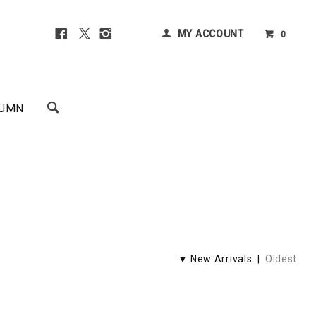
MY ACCOUNT
0
UMN
▼ New Arrivals |
Oldest