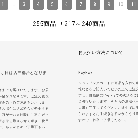
1
...
3
4
5
6
7
8
9
10
11
255商品中 217～240商品
お支払い方法について
届け日は店主都合となりま
PayPay
ショッピングカードに商品を入れて
報などをご記入いただいた上でご注
宅までお届けいたします。お届
すと、自動的にPaypayでの決済を
料金が異なります。ご注文後改
に移行いたします。そちらの決済ペ
確認のためご連絡をいたしま
決済を完了してください。途中で決
島の場合は追加料金が発生する
られますとお手続きは初めからやり
。万が一お届け時にご不在だっ
すので、何卒ご了承ください。
籍は持ち帰りさせて頂き、後日
す。あらかじめご了承下さい。