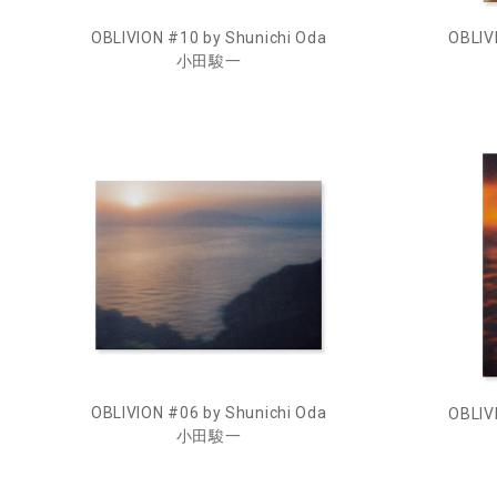
OBLIVION #10 by Shunichi Oda
OBLIV
小田駿一
OBLIVION #06 by Shunichi Oda
OBLIV
小田駿一