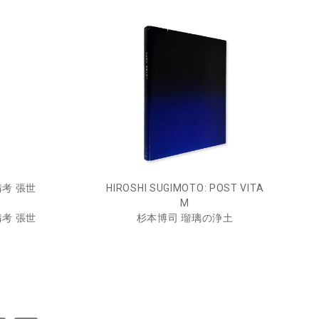
考 張世
HIROSHI SUGIMOTO: POST VITA
M
考 張世
杉本博司 瑠璃の浄土