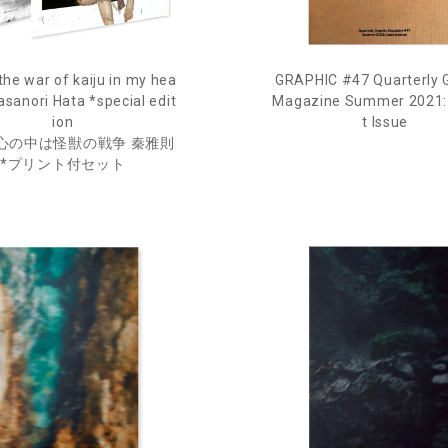
the war of kaiju in my hea
GRAPHIC #47 Quarterly 
asanori Hata *special edit
Magazine Summer 2021:
ion
t Issue
心の中は怪獣の戦争 秦雅則
*プリント付セット