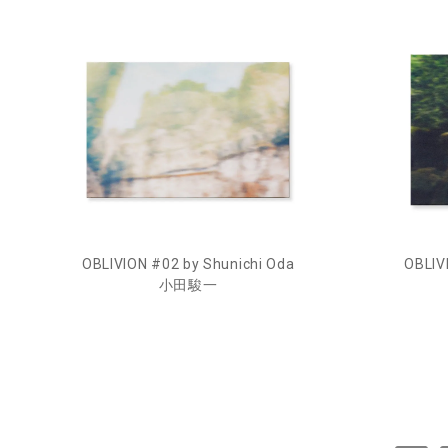
OBLIVION #02 by Shunichi Oda
OBLIV
小田駿一