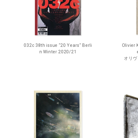
032c 38th issue "20 Years" Berli
Olivier
n Winter 2020/21
オリヴ