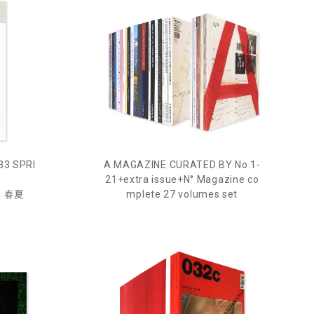
33 SPRI
A MAGAZINE CURATED BY No.1-
0
21+extra issue+N° Magazine co
年 春夏
mplete 27 volumes set