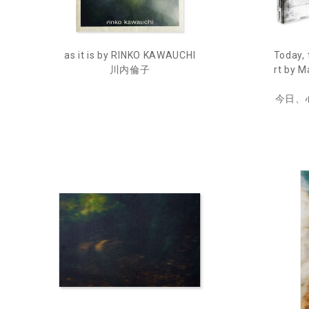
as it is by RINKO KAWAUCHI
Today, 
川内倫子
rt by M
今日、