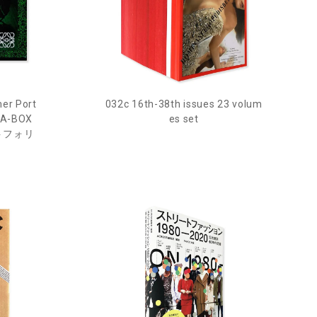
er Port
032c 16th-38th issues 23 volum
-A-BOX
es set
ートフォリ