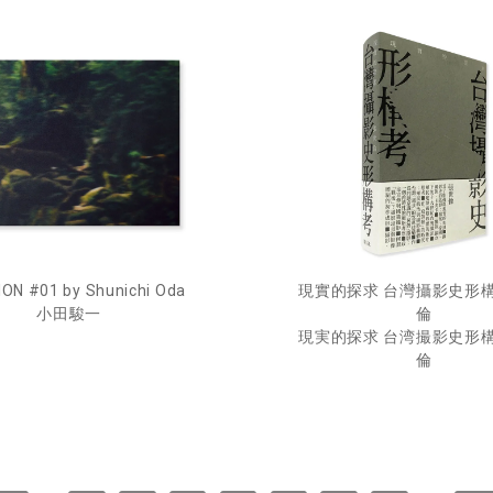
ION #01 by Shunichi Oda
現實的探求 台灣攝影史形構
小田駿一
倫
現実的探求 台湾撮影史形構
倫