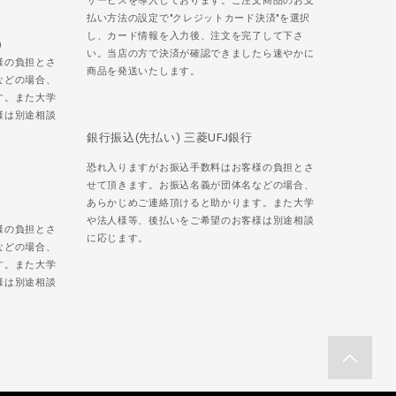
サービスを導入しております。ご注文商品のお支
払い方法の設定で"クレジットカード決済"を選択
し、カード情報を入力後、注文を完了して下さ
)
い。当店の方で決済が確認できましたら速やかに
様の負担とさ
商品を発送いたします。
などの場合、
す。また大学
様は別途相談
銀行振込(先払い) 三菱UFJ銀行
恐れ入りますがお振込手数料はお客様の負担とさ
せて頂きます。お振込名義が団体名などの場合、
あらかじめご連絡頂けると助かります。また大学
や法人様等、後払いをご希望のお客様は別途相談
様の負担とさ
に応じます。
などの場合、
す。また大学
様は別途相談