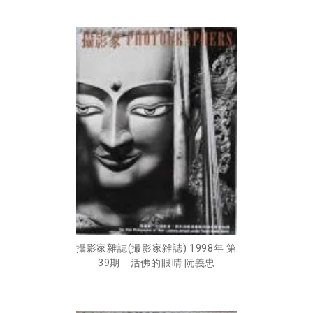
攝影家雜誌(撮影家雑誌) 1998年 第
39期 活佛的眼睛 阮義忠