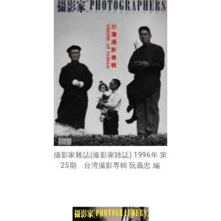
攝影家雜誌(撮影家雑誌) 1996年 第
25期 台湾撮影専輯 阮義忠 編