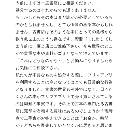
う前にまずは一度当店にご相談ください。
処分するのはそれからでも遅くありません！
もしかしたらその本はまだ誰かが必要としているも
のかもしれませんし、とても価値のある本かもしれ
ません。古書店はそのような本にとっての危機から
救う救世主のような存在です。資源ゴミに出してし
まう前に一度当店にご連絡下さい。今も世界のどこ
かで貴重な本や資料がゴミとなって消えています。
「これはどうなのかな～」とお悩みになりましたら
お気軽にご相談下さい。
私たちが不要なものを処分する際に、フリマアプリ
を利用することは今となってはとても日常的な行為
となりました。古書の世界も例外ではなく、日々た
くさんの本がフリマアプリ上で売り買いされている
のは周知の事実です。その上で古本の専門たる古書
店に売却を依頼する意味はあるのでしょうか？現時
点で二手舎がお答えできることは「お金か、時間
か」どちらを優先していただくかに尽きると思いま