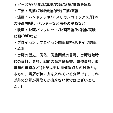
ィグッズ/作品集/写真集/図録/雑誌/服飾身体論
・工芸：陶芸/刀剣/織物/伝統工芸/茶器
・漫画：バンドデシネ/アメリカンコミックス/日本
の漫画/香港、ベルギーなど海外の漫画など
・映画：映画パンフレット/映画評論/映像論/実験
映画/DVDなど
・プロイセン：プロイセン関係資料/東ドイツ関係
・絵本
・台湾の歴史、民俗、民族関係の書籍、台湾統治時
代の資料、史料、戦前の台湾絵葉書、風俗資料、西
川満の書籍など (上記は主に高価買取りの対象とな
るもの、当店が特に力を入れている分野です。これ
以外の分野が買取りが出来ない訳ではございませ
ん。)