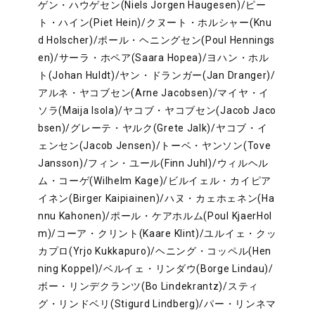
ゲン・ハウゲセン(Niels Jorgen Haugesen)/ピー
ト・ハイン(Piet Hein)/クヌート・ホルシャー(Knu
d Holscher)/ポール・ヘニングセン(Poul Hennings
en)/サーラ・ホペア(Saara Hopea)/ヨハン・ホル
ト(Johan Huldt)/ヤン・ドランガー(Jan Dranger)/
アルネ・ヤコブセン(Arne Jacobsen)/マイヤ・イ
ソラ(Maija Isola)/ヤコブ・ヤコブセン(Jacob Jaco
bsen)/グレーテ・ヤルク(Grete Jalk)/ヤコブ・イ
ェンセン(Jacob Jensen)/トーベ・ヤンソン(Tove
Jansson)/フィン・ユール(Finn Juhl)/ウィルヘル
ム・コーゲ(Wilhelm Kage)/ビルイェル・カイピア
イネン(Birger Kaipiainen)/ハヌ・カェホェネン(Ha
nnu Kahonen)/ポール・ケアホルム(Poul KjaerHol
m)/コーア・クリント(Kaare Klint)/ユルイェ・クッ
カプロ(Yrjo Kukkapuro)/ヘニング・コッペル(Hen
ning Koppel)/ベルイェ・リンダウ(Borge Lindau)/
ボー・リンデクランツ(Bo Lindekrantz)/スティ
グ・リンドベリ(Stigurd Lindberg)/パー・リンネマ