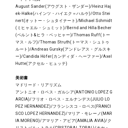
August Sander(アウグスト・ザンダー)/Heinz Haj
ek-Halke(ハインツ・ハイエク＝ハルケ)/Otto Stei
nert(オットー・シュタイナート)/Michael Schmidt
(ミヒャエル・シュミット)/Bernd and Hilla Becher
(ベルント&ヒラ・ベッヒャー)/Thomas Ruff(トー
マス・ルフ)/Thomas Struth(トーマス・シュトゥ
ルート)/Andreas Gursky(アンドレアス・グルスキ
ー)/Candida Höfer(カンディダ・ヘーファー)/Axel
Hutte(アクセル・ヒュッテ)
美術書
マドリード・リアリズム
アントニオ・ロペス・ガルシア(ANTONIO LOPEZ G
ARCIA)/フリオ・ロペス・エルナンデス(JULIO LO
PEZ HERNANDEZ)/フランシスコ・ロペス(FRANCI
SCO LOPEZ HERNANDEZ)/マリア・モレーノ(MAR
IA MORENO)/アマリア・アビア(AMALIA AVIA)/ク
リストバル・トラル(CRISTOBAL TORAL)/ホセ・