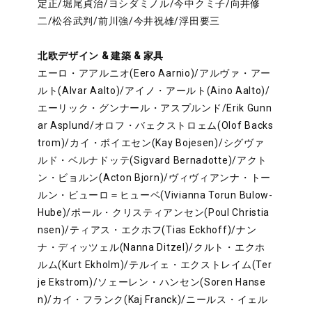
定正/堀尾貞治/ヨシダミノル/今中クミ子/向井修
二/松谷武判/前川強/今井祝雄/浮田要三
北欧デザイン & 建築 & 家具
エーロ・アアルニオ(Eero Aarnio)/アルヴァ・アー
ルト(Alvar Aalto)/アイノ・アールト(Aino Aalto)/
エーリック・グンナール・アスプルンド/Erik Gunn
ar Asplund/オロフ・バェクストロェム(Olof Backs
trom)/カイ・ボイエセン(Kay Bojesen)/シグヴァ
ルド・ベルナドッテ(Sigvard Bernadotte)/アクト
ン・ビョルン(Acton Bjorn)/ヴィヴィアンナ・トー
ルン・ビューロ＝ヒューベ(Vivianna Torun Bulow-
Hube)/ポール・クリスティアンセン(Poul Christia
nsen)/ティアス・エクホフ(Tias Eckhoff)/ナン
ナ・ディッツェル(Nanna Ditzel)/クルト・エクホ
ルム(Kurt Ekholm)/テルイェ・エクストレイム(Ter
je Ekstrom)/ソェーレン・ハンセン(Soren Hanse
n)/カイ・フランク(Kaj Franck)/ニールス・イェル