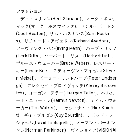
ファッション
エディ・スリマン(Hedi Slimane)、マーク・ボスウ
ィック(マーク・ボスウィック)、セシル・ビートン
(Cecil Beaton)、サム・ハスキンス(Sam Haskin
s)、リチャード・アヴェドン(Richard Avedon)、
アーヴィング・ペン(Irving Penn)、ハーブ・リッツ
(Herb Ritts)、ハーバート・リスト(Herbert List)、
ブルース・ウェーバー(Bruce Weber)、レスリー・
キー(Leslie Kee)、スティーヴン・マイゼル(Steve
n Meisel)、ピーター・リンドバーグ(Peter Lindber
gh)、アレクセイ・ブロドヴィッチ(Alexey Brodovi
tch)、ヨーガン・テラー(Juergen Teller)、ヘルム
ート・ニュートン(Helmut Newton)、ティム・ウォ
ーカー(Tim Walker)、ニック・ナイト(Nick Knigh
t)、ギイ・ブルダン(Guy Bourdin)、デビッド・ラ
シャペル(David Lachapelle)、ノーマン・パーキン
ソン(Norman Parkinson)、ヴィジョネア(VISIONAI