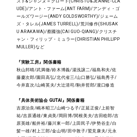
スト&ジャンヌ＝クロード(CHRISTO&JEANNE-CLA
UDE)/アント・ファーム(ANT FARM)/アンディ・ゴ
ールズワージー(ANDY GOLDSWORTHY)/ジェーム
ズ・タレル(JAMES TURRELL)/荒川修作(SHUSAK
U ARAKAWA)/蔡國強(CAI GUO-QIANG)/クリスチ
ャン・フィリップ・ミュラー(CHRISTIAN PHILLIPP
MULLER)など
『実験工房』関係書籍
秋山邦晴/武満徹/鈴木博義/湯浅譲二/福島和夫/佐
藤慶次郎/園田高弘/北代省三/山口勝弘/福島秀子/
今井直次/山崎英夫/大辻清司/駒井哲郎/瀧口修造
『具体美術協会 GUTAI』関係書籍
吉原治良/嶋本昭三/山崎つる子/正延正俊/上前智
祐/吉原通雄/東貞美/岡田博/関根美夫/吉田稔郎/吉
原英雄/船井裕/藤川東一郎/上田民子/伊勢谷圭/白
髪一雄/村上三郎/金山明/田中敦子/鷲見康夫/元永