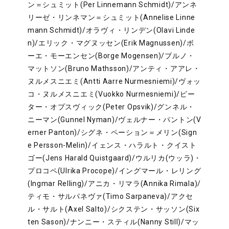
ン＝シュミット(Per Linnemann Schmidt)/アンネ
リーゼ・リンネマン＝シュミット(Annelise Linne
mann Schmidt)/オラヴィ・リンデン(Olavi Linde
n)/エリック・マグヌッセン(Erik Magnussen)/ボ
ーエ・モーエンセン(Borge Mogensen)/ブルノ・
マットソン(Bruno Mathsson)/アンティ・アアレ・
ヌルメスニエミ(Antti Aarre Nurmesniemi)/ヴォッ
コ・ヌルメスニエミ(Vuokko Nurmesniemi)/ピー
ター・オプスヴィック(Peter Opsvik)/グンネル・
ニーマン(Gunnel Nyman)/ヴェルナー・パントン(V
erner Panton)/シグネ・ペーション＝メリン(Sign
e Persson-Melin)/イェンス・ハラルト・クイスト
ゴー(Jens Harald Quistgaard)/ウルリカ(ウッラ)・
プロコペ(Ulrika Procope)/イングマール・レリング
(Ingmar Relling)/アニカ・リマラ(Annika Rimala)/
ティモ・サルパネヴァ(Timo Sarpaneva)/アクセ
ル・サルト(Axel Salto)/シクステン・サッソン(Six
ten Sason)/ナンニー・スティル(Nanny Still)/マッ