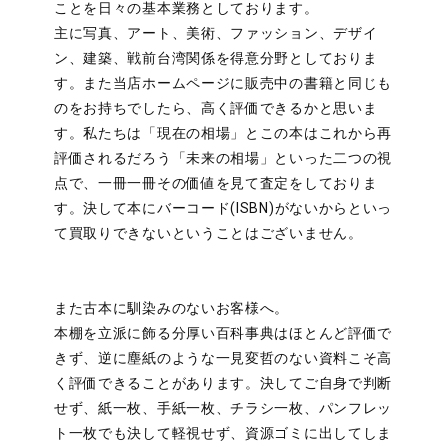
ことを日々の基本業務としております。
主に写真、アート、美術、ファッション、デザイ
ン、建築、戦前台湾関係を得意分野としておりま
す。また当店ホームページに販売中の書籍と同じも
のをお持ちでしたら、高く評価できるかと思いま
す。私たちは「現在の相場」とこの本はこれから再
評価されるだろう「未来の相場」といった二つの視
点で、一冊一冊その価値を見て査定をしておりま
す。決して本にバーコード(ISBN)がないからといっ
て買取りできないということはございません。
また古本に馴染みのないお客様へ。
本棚を立派に飾る分厚い百科事典はほとんど評価で
きず、逆に塵紙のような一見変哲のない資料こそ高
く評価できることがあります。決してご自身で判断
せず、紙一枚、手紙一枚、チラシ一枚、パンフレッ
ト一枚でも決して軽視せず、資源ゴミに出してしま