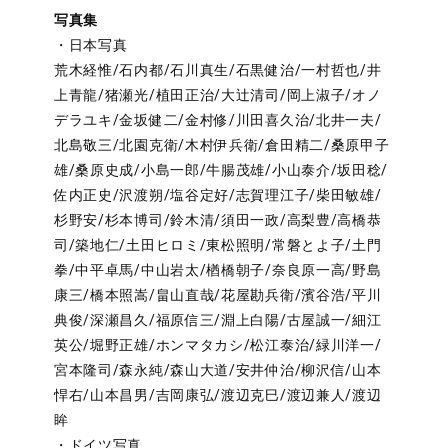
写真集
・日本写真
荒木経惟/石内都/石川真生/石黒健治/一村哲也/井
上青龍/猪瀬光/植田正治/大辻清司/岡上淑子/オノ
デラユキ/金坂健二/金村修/川田喜久治/北井一夫/
北島敬三/北園克衛/木村伊兵衛/倉田精二/桑原甲子
雄/桑原史成/小島一郎/牛腸茂雄/小山泰介/坂田稔/
佐内正史/沢渡朔/塩谷定好/志賀理江子/柴田敏雄/
杉野安/杉本博司/鈴木清/須田一政/高梨豊/高橋恭
司/築地仁/土田ヒロミ/東松照明/常磐とよ子/土門
拳/中平卓馬/中山岩太/楢橋朝子/奈良原一高/野島
康三/橋本照嵩/畠山直哉/花屋勘兵衛/濱谷浩/平川
典俊/深瀬昌久/福原信三/淵上白陽/古屋誠一/細江
英公/堀野正雄/ホンマタカシ/松江泰治/緑川洋一/
宮本隆司/森永純/森山大道/安井仲治/柳沢信/山本
悍右/山本昌男/吉岡康弘/渡辺克巳/渡辺兼人/渡辺
眸
・ドイツ写真