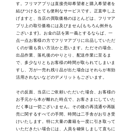
す。フリマアプリは直接売却希望者と購入希望者を
結びつけるとても便利なサービスです。正直申し上
げますと、当店の買取価格のほとんどは、フリマア
プリ上の取引価格には及びません(もちろん例外も
ございます)。お金の話を第一義とするならば、一
点一点お客様の方でフリマアプリに出品していただ
くのが最も良い方法かと思います。ただその場合、
出品作業、落札後のやりとり、配送作業に至るま
で、多少なりともお客様の時間が取られてしまいま
すし、万が一売れ残り品が出た場合はそれらが有効
活用されないなどのデメリットもございます。
その反面、当店にご依頼いただいた場合、お客様の
お手元から本が離れた時点で、お客さまにしていた
だく事は一切ございません。その後の再流通や再販
売に関するすべての手間、時間は二手舎がお引き受
けいたします。特に大量の書籍を一度に引き取って
いただきたい場合には、人員を確保しまして直ちに