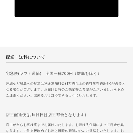
配送・送料について
宅急便(ヤマト運輸) 全国一律700円（離島を除く）
沖縄など離島への配送は別途追加料金(1万円以上の送料無料適用外)が必要と
なる場合がございます。お届け日時のご指定等ご希望がございましたら予め
ご連絡ください。出来るだけ対応できるようにいたします。
店主配達便(お届け日は店主都合となります)
店主が自らお客様宅までお届けいたします。お届け先住所によって料金が異
なります。ご注文後改めてお届け日時の確認のためご連絡をいたします。お