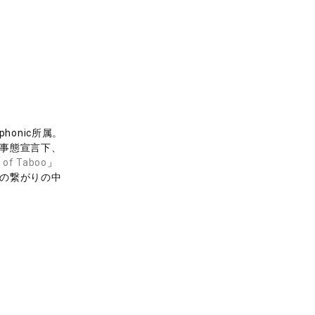
honic所属。
急事態宣言下、
y of Taboo
」
との繋がりの中
を志向する。