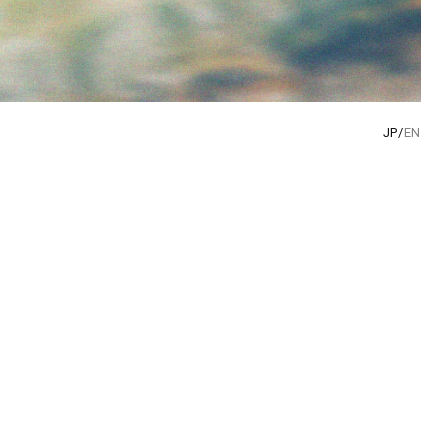
JP/
EN
。