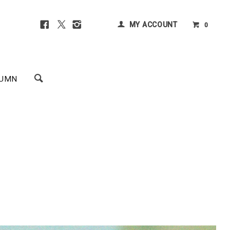
MY ACCOUNT
0
UMN