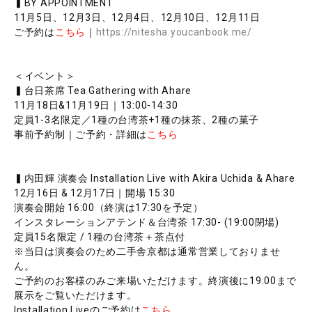
▍BY APPOINTMENT
11月5日、12月3日、12月4日、12月10日、12月11日
ご予約は
こちら
｜
https://nitesha.youcanbook.me/
＜イベント＞
▍台日茶席 Tea Gathering with Ahare
11月18日&11月19日｜13:00-14:30
定員1-3名限定／1種の台湾茶+1種の抹茶、2種の菓子
事前予約制｜ご予約・詳細は
こちら
▍内田輝 演奏会 Installation Live with Akira Uchida & Ahare
12月16日 & 12月17日｜開場 15:30
演奏会開始 16:00（終演は17:30を予定）
インスタレーションアテンド＆台湾茶 17:30- (19:00閉場)
定員15名限定 / 1種の台湾茶＋茶点付
※当日は演奏会のため二手舎京都は通常営業しておりませ
ん。
ご予約のお客様のみご来場いただけます。終演後に19:00まで
展示をご覧いただけます。
Installation Liveのご予約は
こちら