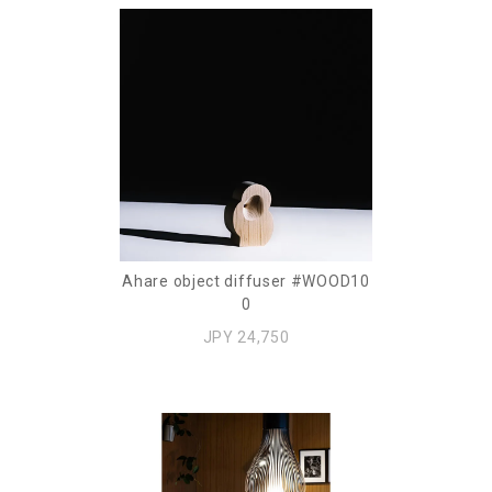
Ahare object diffuser #WOOD10
0
JPY 24,750