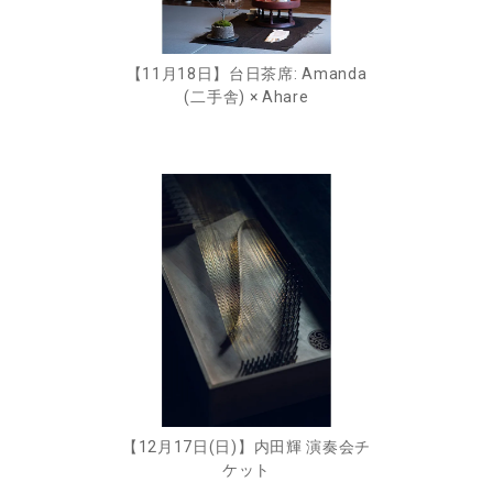
【11月18日】台日茶席: Amanda
(二手舎) × Ahare
【12月17日(日)】内田輝 演奏会チ
ケット