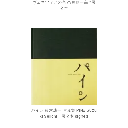
ヴェネツィアの光 奈良原一高 *署
名本
パイン 鈴木成一 写真集 PINE Suzu
ki Seiichi 署名本 signed