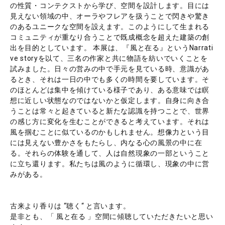
の性質・コンテクストから学び、空間を設計します。目には
見えない領域の中、オーラやフレアを扱うことで閃きや驚き
のあるユニークな空間を設えます。このようにして生まれる
コミュニティが重なり合うことで既成概念を超えた建築の創
出を目的としています。 本展は、『風と在る』というNarrati
ve storyを以て、三名の作家と共に物語を紡いでいくことを
試みました。日々の営みの中で手元を見ている時、意識があ
るとき、それは一日の中でも多くの時間を要しています。そ
のほとんどは集中を傾けている様子であり、ある意味では瞑
想に近しい状態なのではないかと仮定します。自身に向き合
うことは常々と起きていると新たな認識を持つことで、世界
の感じ方に変化を生むことができると考えています。それは
風を掴むことに似ているのかもしれません。想像力という目
には見えない豊かさをもたらし、内なる心の風景の中に在
る。それらの体験を通して、人は自然現象の一部ということ
に立ち還ります。私たちは風のように循環し、現象の中に営
みがある。
古来より香りは “聴く“ と言います。
是非とも、「 風と在る 」空間に傾聴していただきたいと思い