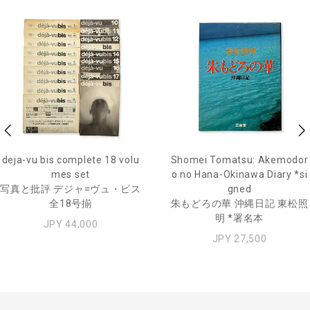
deja-vu bis complete 18 volu
Shomei Tomatsu: Akemodor
mes set
o no Hana-Okinawa Diary *si
写真と批評 デジャ=ヴュ・ビス
gned
全18号揃
朱もどろの華 沖縄日記 東松照
明 *署名本
JPY 44,000
JPY 27,500