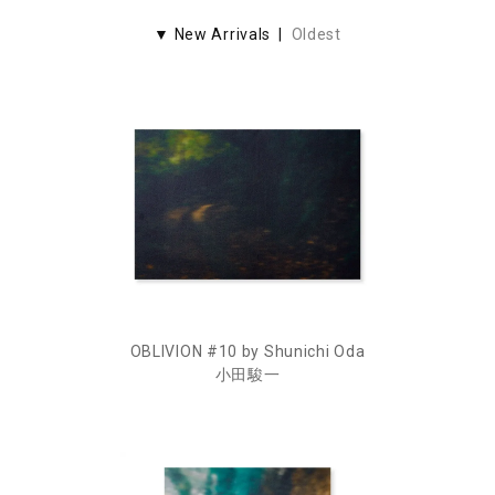
▼ New Arrivals |
Oldest
OBLIVION #10 by Shunichi Oda
小田駿一