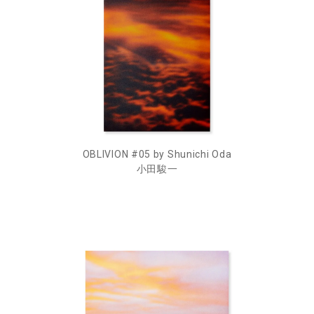
OBLIVION #05 by Shunichi Oda
小田駿一