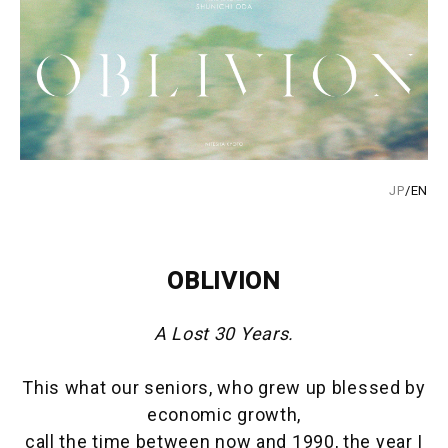
JP
/EN
OBLIVION
A Lost 30 Years.
This what our seniors, who grew up blessed by
economic growth,
call the time between now and 1990, the year I