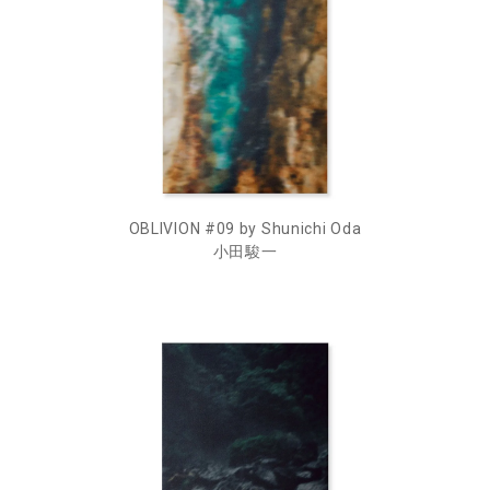
OBLIVION #09 by Shunichi Oda
小田駿一