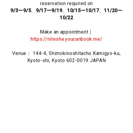
reservation required on
9/3ー9/5
、
9/17ー9/19
、
10/15ー10/17
、
11/20ー
10/22
Make an appointment｜
https://nitesha.youcanbook.me/
Venue： 144-4, Shimokinoshitacho Kamigyo-ku,
Kyoto-shi, Kyoto 602-0019 JAPAN