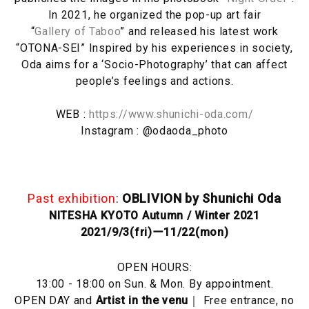
In 2021, he organized the pop-up art fair
“
Gallery of Taboo
” and released his latest work
“OTONA-SEI” Inspired by his experiences in society,
Oda aims for a ‘Socio-Photography’ that can affect
people’s feelings and actions.
WEB :
https://www.shunichi-oda.com/
Instagram : @odaoda_photo
Past exhibition
:
OBLIVION by Shunichi Oda
NITESHA KYOTO Autumn / Winter 2021
2021/9/3(fri)ー11/22(mon)
OPEN HOURS:
13:00 - 18:00 on Sun. & Mon. By appointment.
OPEN DAY and
Artist in the venu
｜ Free entrance, no