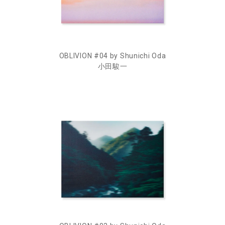
OBLIVION #04 by Shunichi Oda
小田駿一