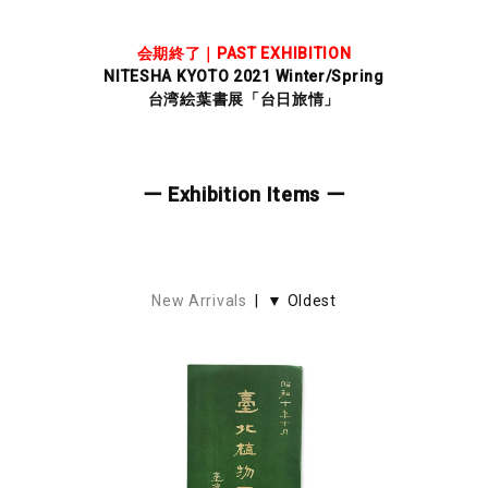
会期終了｜PAST EXHIBITION
NITESHA KYOTO 2021 Winter/Spring
台湾絵葉書展「台日旅情」
ー Exhibition Items ー
New Arrivals
| ▼ Oldest