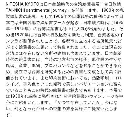
NITESHA KYOTOは日本統治時代の台湾絵葉書展「台日旅情
TAI-NICHI sentimental journey」を開催します。1900年の私
製絵葉書の認可、そして1906年の日露戦争の勝利によって日
本では全国各地で絵葉書ブームが起き、日本統治時代（1895
年～1945年）の台湾絵葉書も徐々に人気が出始めました。そ
の後1920年には台湾の行政区分を新たに制定、台湾各地のイ
ンフラが整備されたことで、各都市に立地する名所風景など
がよく絵葉書の主題として特集されました。そこには現在の
台湾には存在しない名所や建物も含まれています。日本統治
時代の絵葉書には、当時の地方都市の様子、原住民の生活や
風習、産業、風物、プロパガンダなどを知ることができるた
め、現在では台湾を研究するための貴重な文献として高く評
価されています。また印刷技術においても、凸版印刷、コロ
タイプ、手彩色といった精巧で美しいバリエーションに富ん
でいることもこの時代の絵葉書の魅力でもあります。本展で
は1930年代前後に発行された台湾絵葉書のヴィンテージを中
心にご紹介いたします。「かつて存在していたが、今はな
い」幻となった台日への空想の旅を皆様にご提案いたしま
す。