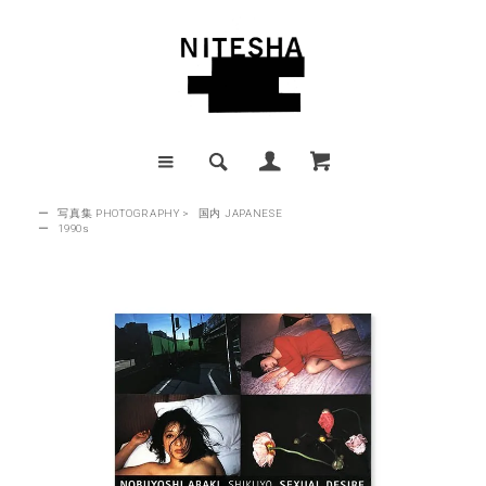
ー
写真集 PHOTOGRAPHY
>
国内 JAPANESE
ー
1990s