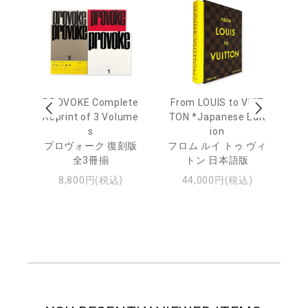
age
PROVOKE Complete
From LOUIS to VUIT
Lo
men
Reprint of 3 Volume
TON *Japanese Edit
s
ion
ル
ジュ
プロヴォーク 復刻版
フロム ルイ トゥ ヴィ
全3冊揃
トン 日本語版
8,800円(税込)
44,000円(税込)