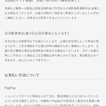
宅急便(ヤマト運輸) 全国一律700円（離島を除く）
沖縄など離島への配送は別途追加料金(1万円以上の送料無料適用外)が必要と
なる場合がございます。お届け日時のご指定等ご希望がございましたら予め
ご連絡ください。出来るだけ対応できるようにいたします。
店主配達便(お届け日は店主都合となります)
店主が自らお客様宅までお届けいたします。お届け先住所によって料金が異
なります。ご注文後改めてお届け日時の確認のためご連絡をいたします。お
届け先が離島の場合は追加料金が発生する場合がございます。万が一お届け
時にご不在だった場合はご注文書籍は持ち帰りさせて頂き、後日配送させて
頂きます。あらかじめご了承下さい。
お支払い方法について
PayPay
ショッピングカードに商品を入れて頂き、配送情報などをご記入いただいた
上でご注文を確定しますと、自動的にPaypayでの決済をご案内する画面に移
行いたします。そちらの決済ページににてご決済を完了してください。途中