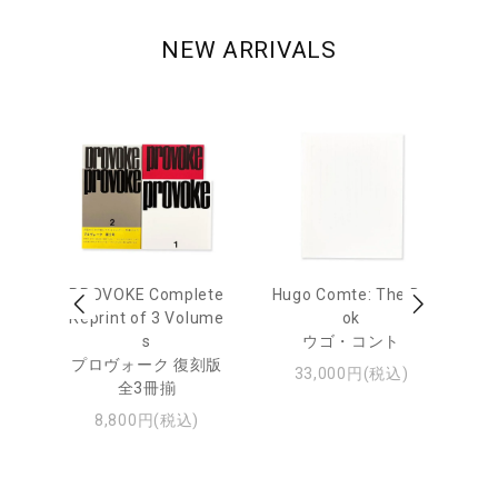
NEW ARRIVALS
age
PROVOKE Complete
Hugo Comte: The Bo
M
 20
Reprint of 3 Volume
ok
Th
s
ウゴ・コント
ジュ
プロヴォーク 復刻版
33,000円(税込)
全3冊揃
8,800円(税込)