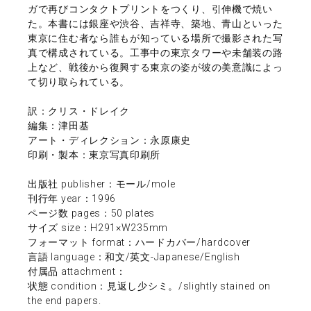
ガで再びコンタクトプリントをつくり、引伸機で焼い
た。本書には銀座や渋谷、吉祥寺、築地、青山といった
東京に住む者なら誰もが知っている場所で撮影された写
真で構成されている。工事中の東京タワーや未舗装の路
上など、戦後から復興する東京の姿が彼の美意識によっ
て切り取られている。
訳：クリス・ドレイク
編集：津田基
アート・ディレクション：永原康史
印刷・製本：東京写真印刷所
出版社 publisher：モール/mole
刊行年 year：1996
ページ数 pages：50 plates
サイズ size：H291×W235mm
フォーマット format：ハードカバー/hardcover
言語 language：和文/英文-Japanese/English
付属品 attachment：
状態 condition：見返し少シミ。/slightly stained on
the end papers.