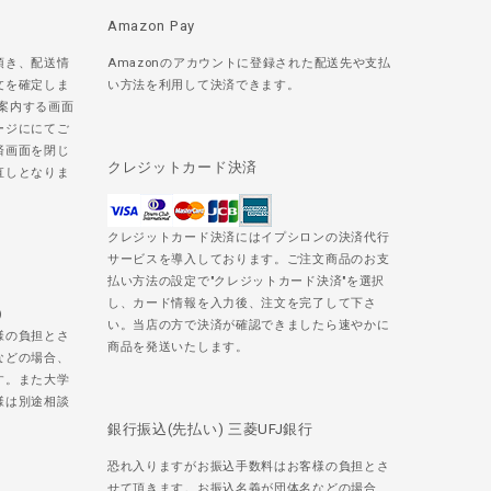
Amazon Pay
頂き、配送情
Amazonのアカウントに登録された配送先や支払
文を確定しま
い方法を利用して決済できます。
ご案内する画面
ージににてご
済画面を閉じ
クレジットカード決済
直しとなりま
クレジットカード決済にはイプシロンの決済代行
サービスを導入しております。ご注文商品のお支
払い方法の設定で"クレジットカード決済"を選択
し、カード情報を入力後、注文を完了して下さ
)
い。当店の方で決済が確認できましたら速やかに
様の負担とさ
商品を発送いたします。
などの場合、
す。また大学
様は別途相談
銀行振込(先払い) 三菱UFJ銀行
恐れ入りますがお振込手数料はお客様の負担とさ
せて頂きます。お振込名義が団体名などの場合、