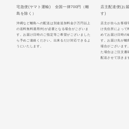
宅急便(ヤマト運輸) 全国一律700円（離
店主配達便(お
島を除く）
す)
沖縄など離島への配送は別途追加料金(1万円以上
店主が自らお客様
の送料無料適用外)が必要となる場合がございま
け先住所によって
す。お届け日時のご指定等ご希望がございました
めてお届け日時の
ら予めご連絡ください。出来るだけ対応できるよ
す。お届け先が離
うにいたします。
場合がございます
た場合はご注文書
配送させて頂きま