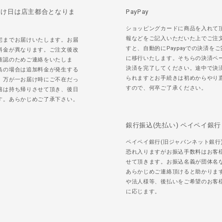
届け日は店主都合となりま
PayPay
ショッピングカードに商品を入れて
報などをご記入いただいた上でご注
宅までお届けいたします。お届
すと、自動的にPaypayでの決済を
料金が異なります。ご注文後改
に移行いたします。そちらの決済ペ
確認のためご連絡をいたしま
決済を完了してください。途中で決
島の場合は追加料金が発生する
られますとお手続きは初めからやり
。万が一お届け時にご不在だっ
すので、何卒ご了承ください。
籍は持ち帰りさせて頂き、後日
す。あらかじめご了承下さい。
銀行振込(先払い) ペイペイ銀行
ペイペイ銀行(旧ジャパンネット銀行
恐れ入りますがお振込手数料はお客
せて頂きます。お振込名義が団体名
あらかじめご連絡頂けると助かりま
や法人様等、後払いをご希望のお客
に応じます。