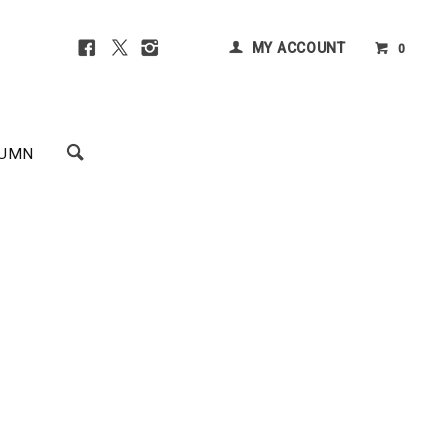
MY ACCOUNT
0
UMN