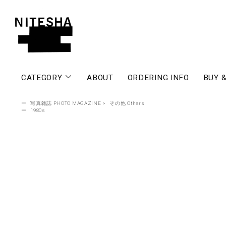
CATEGORY
ABOUT
ORDERING INFO
BUY &
ー
写真雑誌 PHOTO MAGAZINE
>
その他 Others
ー
1980s