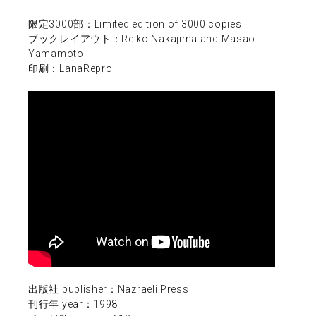
限定3000部：Limited edition of 3000 copies
ブックレイアウト：Reiko Nakajima and Masao
Yamamoto
印刷：LanaRepro
出版社 publisher：Nazraeli Press
刊行年 year：1998