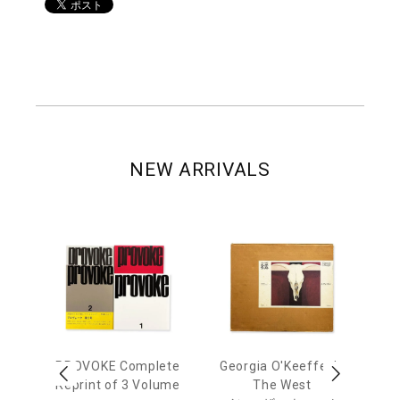
NEW ARRIVALS
out
PROVOKE Complete
Georgia O'Keeffe: In
Ha
Reprint of 3 Volume
The West
te