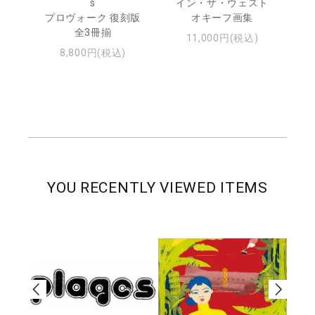
トゥ
s
イン・ザ・ウェスト
プロヴォーク 復刻版
オキーフ画集
全3冊揃
11,000円(税込)
8,800円(税込)
YOU RECENTLY VIEWED ITEMS