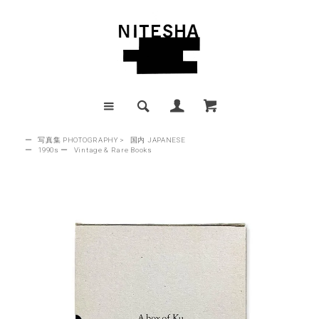
ー
写真集 PHOTOGRAPHY
>
国内 JAPANESE
ー
1990s
ー
Vintage & Rare Books