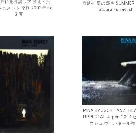
R 芸術批評誌リア 芸術・批
舟越桂 夏の邸宅 SUMMER V
ュメント 季刊 2003年 no.
atsura Funakoshi
3 夏
PINA BAUSCH TANZTHE
UPPERTAL Japan 200
ウシュ ヴッパタール舞