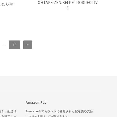
OHTAKE ZEN-KEI RETROSPECTIV
なったらや
E
...
74
>
Amazon Pay
頂き、配送情
Amazonのアカウントに登録された配送先や支払
文を確定しま
い方法を利用して決済できます。