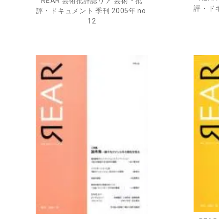
REAR 芸術批評誌リア 芸術・批
評・ドキ
評・ドキュメント 季刊 2005年 no.
12