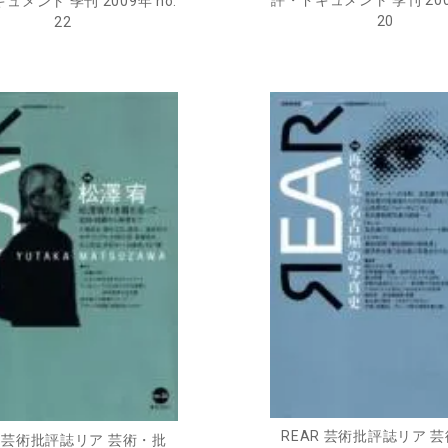
ュメント 季刊 2009年 no.
20
22
REAR 芸術批評誌リア 
R 芸術批評誌リア 芸術・批