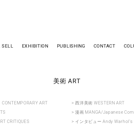
 SELL
EXHIBITION
PUBLISHING
CONTACT
COL
美術 ART
CONTEMPORARY ART
> 西洋美術 WESTERN ART
FTS
> 漫画 MANGA/Japanese Com
T CRITIQUES
> インタビュー Andy Warhol's I