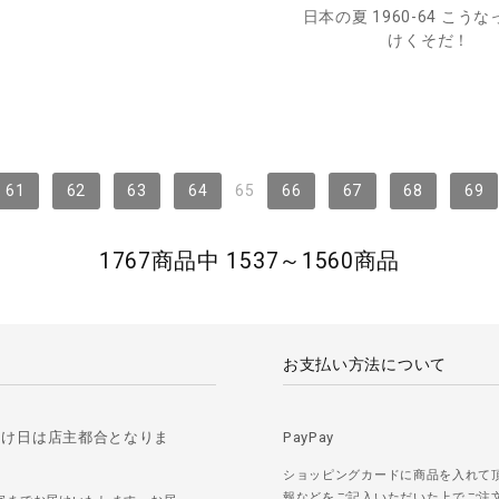
日本の夏 1960-64 こう
けくそだ！
61
62
63
64
65
66
67
68
69
1767商品中 1537～1560商品
お支払い方法について
届け日は店主都合となりま
PayPay
ショッピングカードに商品を入れて
報などをご記入いただいた上でご注