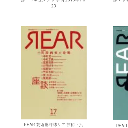
評・ドキ
23
REAR 芸術批評誌リア 芸術・批
REA