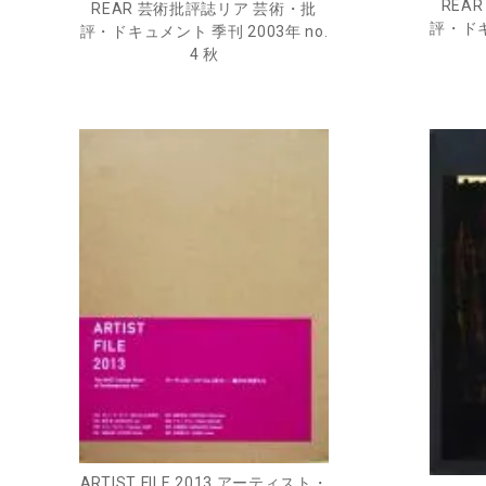
REA
REAR 芸術批評誌リア 芸術・批
評・ドキ
評・ドキュメント 季刊 2003年 no.
4 秋
ARTIST FILE 2013 アーティスト・