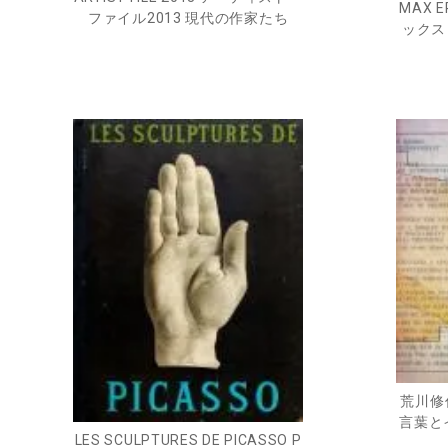
MAX E
ファイル2013 現代の作家たち
ックス
荒川修
言葉とイ
LES SCULPTURES DE PICASSO P