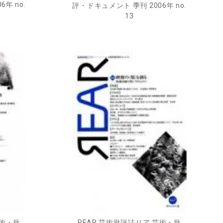
年 no.
評・ドキュメント 季刊 2006年 no.
13
芸術・批
REAR 芸術批評誌リア 芸術・批