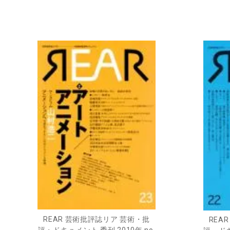
REAR 芸術批評誌リア 芸術・批
REA
評・ドキュメント 季刊 2010年 no.