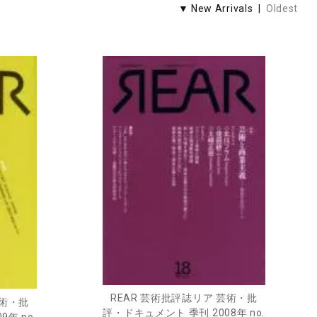
▼ New Arrivals |
Oldest
REAR 芸術批評誌リア 芸術・批
芸術・批
評・ドキュメント 季刊 2008年 no.
年 no.