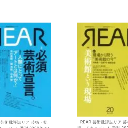
REAR 芸術批評誌リア 
R 芸術批評誌リア 芸術・批
評・ドキュメント 季刊 2009