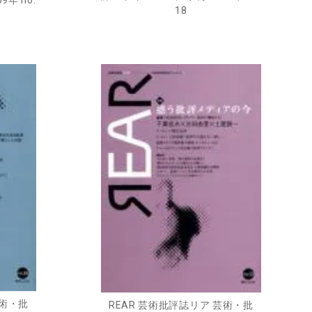
18
芸術・批
REAR 芸術批評誌リア 芸術・批