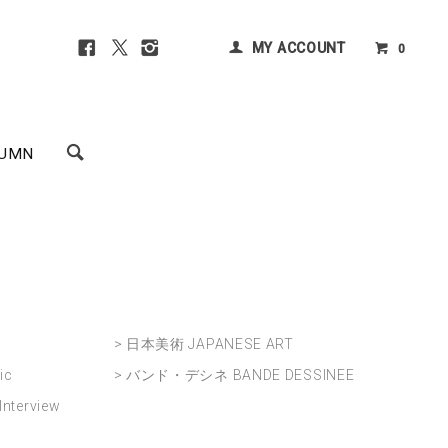
MY ACCOUNT
0
UMN
> 日本美術 JAPANESE ART
ic
> バンド・デシネ BANDE DESSINEE
nterview