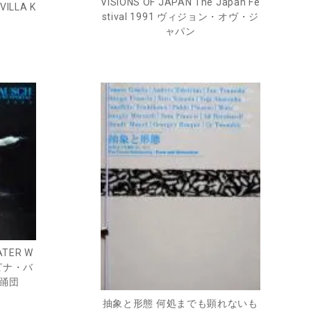
VISIONS OF JAPAN The Japan Fe
ILLA K
stival 1991 ヴィジョン・オヴ・ジ
ャパン
ATER W
4 ピナ・バ
踊団
抽象と形態 何処までも顕れないも