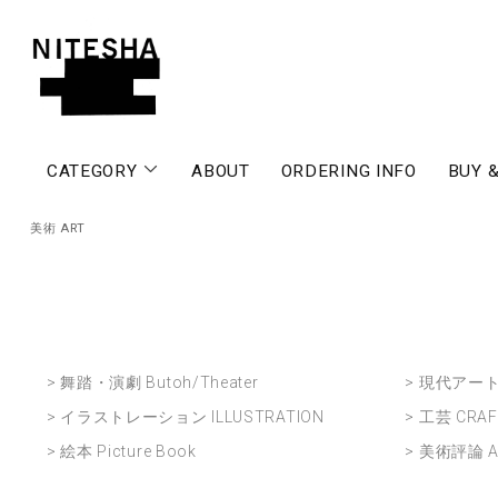
CATEGORY
ABOUT
ORDERING INFO
BUY &
美術 ART
> 舞踏・演劇 Butoh/Theater
> 現代アート 
> イラストレーション ILLUSTRATION
> 工芸 CRA
> 絵本 Picture Book
> 美術評論 AR