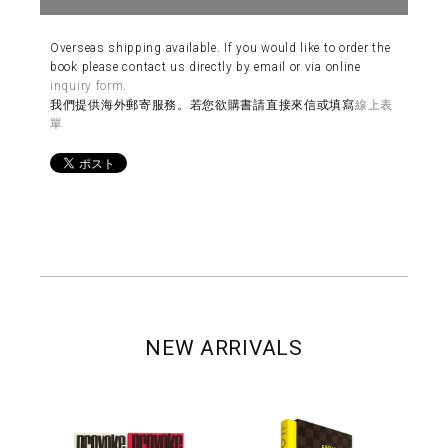
Overseas shipping available. If you would like to order the
book please contact us directly by email or via online
inquiry form
.
我們提供海外郵寄服務。若您欲購書請直接來信或填寫
線上表
單
NEW ARRIVALS