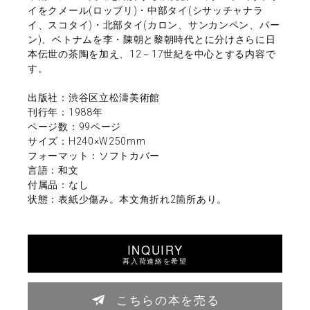
イをクメール(ロッブリ)・中部タイ(シサッチャナラ
イ、スコタイ)・北部タイ(カロン、サンカンペン、パー
ン)、ベトナムを李・陳朝と黎朝時代とに分けさらに日
本伝世の茶陶を加え、12－17世紀を中心とする内容で
す。
出版社：渋谷区立松濤美術館
刊行年：1988年
ページ数：99ページ
サイズ：H240×W250mm
フォーマット：ソフトカバー
言語：和文
付属品：なし
状態：表紙少傷み。本文角折れ2箇所あり。
INQUIRY
再入荷連絡を希望
こちらの本を売る