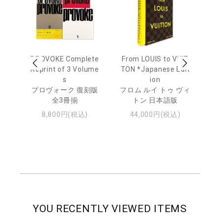
age
PROVOKE Complete
From LOUIS to VUIT
Lo
men
Reprint of 3 Volume
TON *Japanese Edit
s
ion
ル
ジュ
プロヴォーク 復刻版
フロム ルイ トゥ ヴィ
全3冊揃
トン 日本語版
8,800円(税込)
44,000円(税込)
YOU RECENTLY VIEWED ITEMS