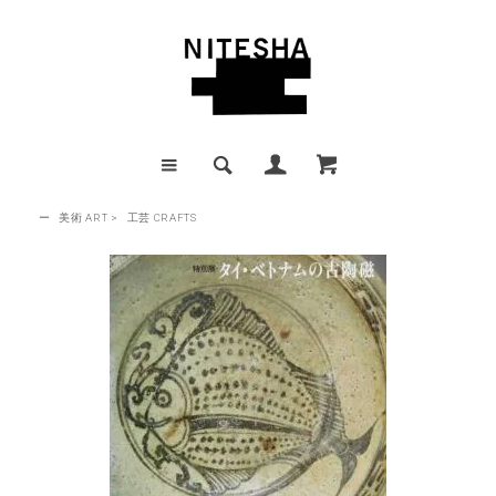
ー
美術 ART
>
工芸 CRAFTS