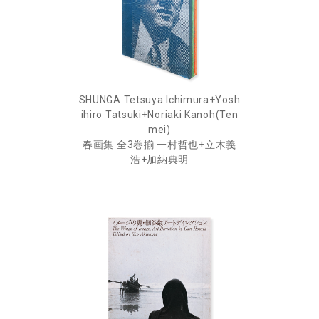
SHUNGA Tetsuya Ichimura+Yosh
ihiro Tatsuki+Noriaki Kanoh(Ten
mei)
春画集 全3巻揃 一村哲也+立木義
浩+加納典明