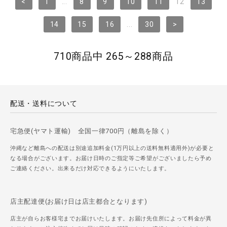
<
1
...
8
9
10
11
12
13
14
15
16
...
30
>
710商品中 265～288商品
配送・送料について
宅急便(ヤマト運輸) 全国一律700円（離島を除く）
沖縄など離島への配送は別途追加料金(1万円以上の送料無料適用外)が必要と
なる場合がございます。お届け日時のご指定等ご希望がございましたら予め
ご連絡ください。出来るだけ対応できるようにいたします。
店主配達便(お届け日は店主都合となります)
店主が自らお客様宅までお届けいたします。お届け先住所によって料金が異