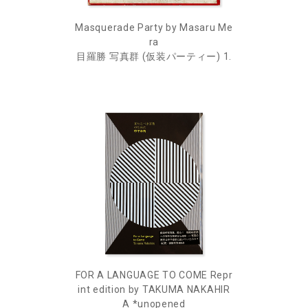
Masquerade Party by Masaru Me
ra
目羅勝 写真群 (仮装パーティー) 1.
FOR A LANGUAGE TO COME Repr
int edition by TAKUMA NAKAHIR
A *unopened