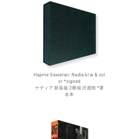
Hajime Sawatari: Nadia b/w & col
or *signed
ナディア 新装版 2冊揃 沢渡朔 *署
名本