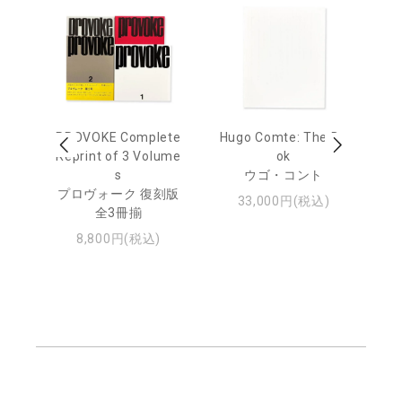
age
PROVOKE Complete
Hugo Comte: The Bo
M
 20
Reprint of 3 Volume
ok
Th
s
ウゴ・コント
ジュ
プロヴォーク 復刻版
33,000円(税込)
全3冊揃
8,800円(税込)