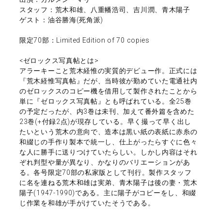
スタッフ：荒木和雄、八重幡浩司、吉川潤、青木陽子
ゲスト：油谷勝海(死角派)
限定70部：Limited Edition of 70 copies
<ゼロックス写真帖とは>
アラーキーこと荒木経惟の実質的デビュー作。正式には
『荒木経惟写真帖』だが、当時彼が勤めていた電通社内
のゼロックスのコピー機を借用して製作されたことから
単に『ゼロックス写真帖』とも呼ばれている。全25巻
の予定だったが、内3巻は未刊、加えて番外篇を含めた
23巻(+付録2点)が現存している。早く撮って早く出し
たいという荒木の意向で、造本は黒い紙の表紙に赤糸の
和綴じの手作り製本で統一し、仕上がったらすぐに色々
な人に勝手に送りつけていたらしい。しかし内容はそれ
ぞれ判型や量が異なり、かなりのバリエーションがあ
る。各号限定70部の私家版として刊行。製作スタッフ
に名を連ねる荒木和雄は実弟、青木陽子は後の妻・荒木
陽子(1947-1990)である。主に陽子がコピーをし、和綴
じ作業を和雄が手がけていたそうである。