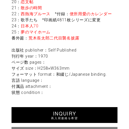
20：
恋文帖
21：
散歩の時間
22：
西熱海ブルース
*付録：
便所用愛のカレンダー
23：歌手たち *印画紙4811枚シリーズに変更
24：
日本人70
25：
夢のマイホーム
番外篇：
荒木長太郎二代目襲名披露
出版社 publisher：Self Published
刊行年 year：1970
ページ数 pages：
サイズ size：H258×W363mm
フォーマット format：和綴じ/Japanese binding.
言語 language：
付属品 attachment：
状態 condition：
INQUIRY
再入荷連絡を希望