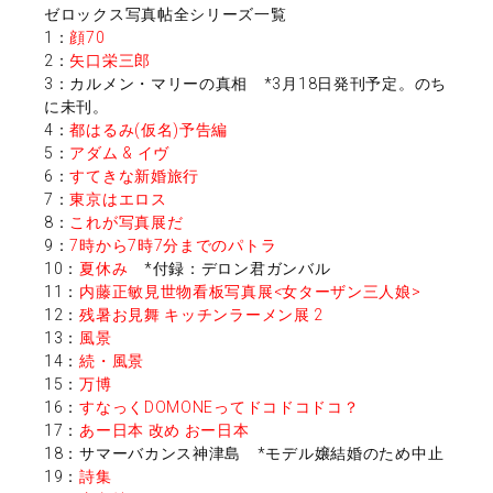
ゼロックス写真帖全シリーズ一覧
1：
顔70
2：
矢口栄三郎
3：カルメン・マリーの真相 *3月18日発刊予定。のち
に未刊。
4：
都はるみ(仮名)予告編
5：
アダム & イヴ
6：
すてきな新婚旅行
7：
東京はエロス
8：
これが写真展だ
9：
7時から7時7分までのパトラ
10：
夏休み
*付録：デロン君ガンバル
11：
内藤正敏見世物看板写真展<女ターザン三人娘>
12：
残暑お見舞 キッチンラーメン展 2
13：
風景
14：
続・風景
15：
万博
16：
すなっくDOMONEってドコドコドコ？
17：
あー日本 改め おー日本
18：サマーバカンス神津島 *モデル嬢結婚のため中止
19：
詩集