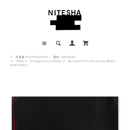
ー
写真集 PHOTOGRAPHY
>
国内 JAPANESE
ー
1970s
ー
Vintage & Rare Books
ー
Xeroxed Photo Albums by ARAKI
NOBUYOSHI