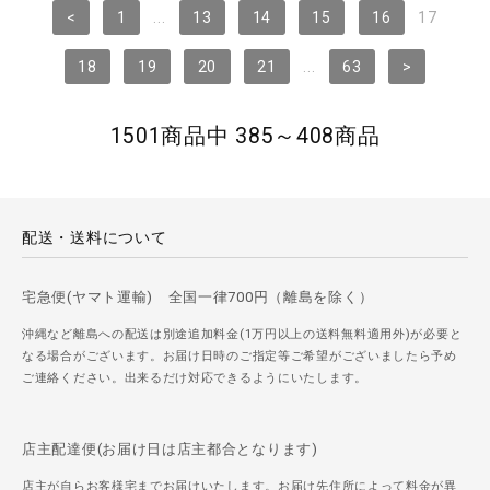
<
1
...
13
14
15
16
17
18
19
20
21
...
63
>
1501商品中 385～408商品
配送・送料について
宅急便(ヤマト運輸) 全国一律700円（離島を除く）
沖縄など離島への配送は別途追加料金(1万円以上の送料無料適用外)が必要と
なる場合がございます。お届け日時のご指定等ご希望がございましたら予め
ご連絡ください。出来るだけ対応できるようにいたします。
店主配達便(お届け日は店主都合となります)
店主が自らお客様宅までお届けいたします。お届け先住所によって料金が異