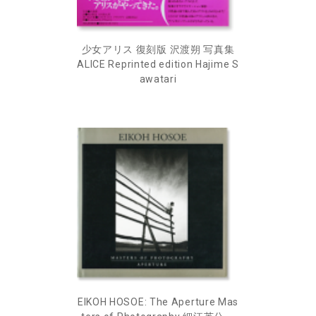
少女アリス 復刻版 沢渡朔 写真集
ALICE Reprinted edition Hajime S
awatari
EIKOH HOSOE: The Aperture Mas