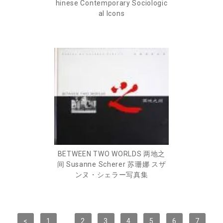
hinese Contemporary Sociologic
al Icons
BETWEEN TWO WORLDS 两地之
间 Susanne Scherer 苏珊娜 スザ
ンヌ・シェラー写真集
<
1
...
2
3
4
5
6
7