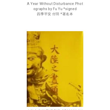
A Year Without Disturbance Phot
ographs by Fu Yu *signed
四季平安 付羽 *署名本