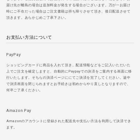
届け先が離島の場合は追加料金が発生する場合がございます。万が一お届け
時にご不在だった場合はご注文書籍は持ち帰りさせて頂き、後日配送させて
頂きます。あらかじめご了承下さい。
お支払い方法について
PayPay
ショッピングカードに商品を入れて頂き、配送情報などをご記入いただいた
上でご注文を確定しますと、自動的にPaypayでの決済をご案内する画面に移
行いたします。そちらの決済ページににてご決済を完了してください。途中
で決済画面を閉じられますとお手続きは初めからやり直しとなりますので、
何卒ご了承ください。
Amazon Pay
Amazonのアカウントに登録された配送先や支払い方法を利用して決済でき
ます。