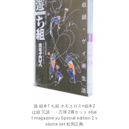
遊 組本1 ち組 ホモエロス+組本2
は組 冗談・・冗弾 2冊セット obje
t magazine yu Special edition 2 v
olume set 松岡正剛