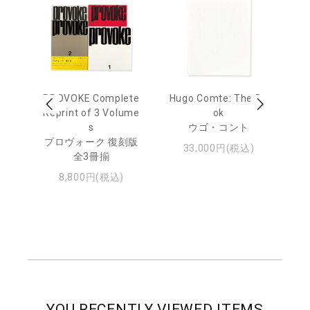
age
PROVOKE Complete
Hugo Comte: The Bo
M
 20
Reprint of 3 Volume
ok
Th
s
ウゴ・コント
ジュ
プロヴォーク 復刻版
33,000円(税込)
全3冊揃
8,800円(税込)
YOU RECENTLY VIEWED ITEMS