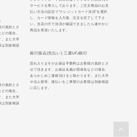
サービスを導入しております。ご注文商品のお支
払い方法の設定で"クレジットカード決済"を選択
し、カード情報を入力後、注文を完了して下さ
)
い。当店の方で決済が確認できましたら速やかに
様の負担とさ
商品を発送いたします。
などの場合、
す。また大学
様は別途相談
銀行振込(先払い) 三菱UFJ銀行
恐れ入りますがお振込手数料はお客様の負担とさ
せて頂きます。お振込名義が団体名などの場合、
あらかじめご連絡頂けると助かります。また大学
や法人様等、後払いをご希望のお客様は別途相談
様の負担とさ
に応じます。
などの場合、
す。また大学
様は別途相談