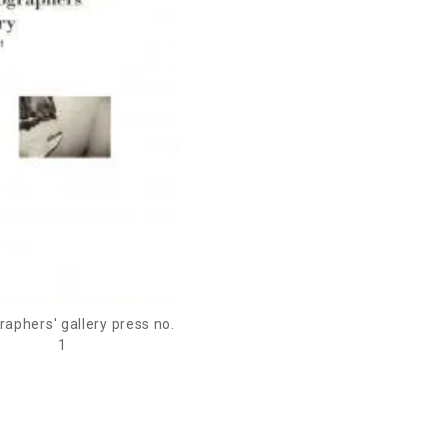
aphers' gallery press no.
1