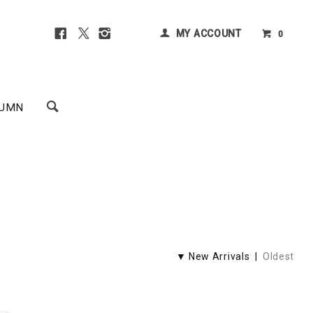
MY ACCOUNT
0
UMN
▼ New Arrivals |
Oldest