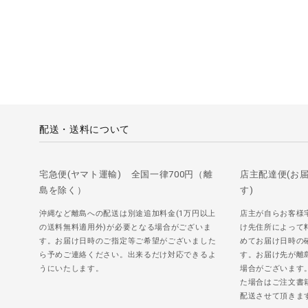
配送・送料について
宅急便(ヤマト運輸) 全国一律700円（離
店主配達便(お
島を除く）
す)
沖縄など離島への配送は別途追加料金(1万円以上
店主が自らお客様
の送料無料適用外)が必要となる場合がございま
け先住所によって
す。お届け日時のご指定等ご希望がございました
めてお届け日時の
ら予めご連絡ください。出来るだけ対応できるよ
す。お届け先が離
うにいたします。
場合がございます
た場合はご注文書
配送させて頂きま