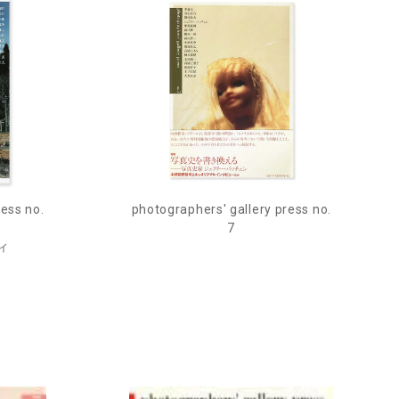
ress no.
photographers' gallery press no.
7
ィ