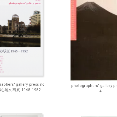
aphers' gallery press no.
photographers' gallery p
爆心地の写真 1945-1952
4