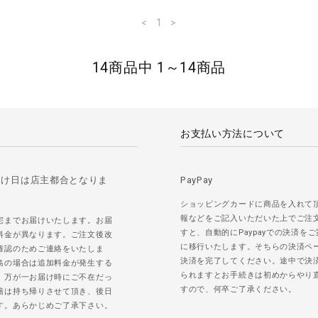
<
1
>
14商品中 1～14商品
お支払い方法について
届け日は店主都合となりま
PayPay
ショッピングカードに商品を入れて
報などをご記入いただいた上でご注
宅までお届けいたします。お届
すと、自動的にPaypayでの決済を
料金が異なります。ご注文後改
に移行いたします。そちらの決済ペ
確認のためご連絡をいたしま
決済を完了してください。途中で決
島の場合は追加料金が発生する
られますとお手続きは初めからやり
。万が一お届け時にご不在だっ
すので、何卒ご了承ください。
籍は持ち帰りさせて頂き、後日
す。あらかじめご了承下さい。