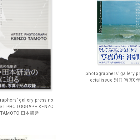
photographers' gallery p
ecial issue 別冊 写真0
aphers' gallery press no.
IST.PHOTOGRAPH KENZO
TAMOTO 田本研造