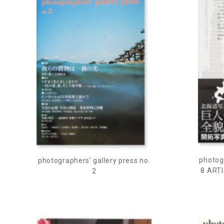
photogr
photographers' gallery press no.
8 ART
2