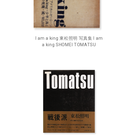
I am a king 東松照明 写真集 I am
a king SHOMEI TOMATSU