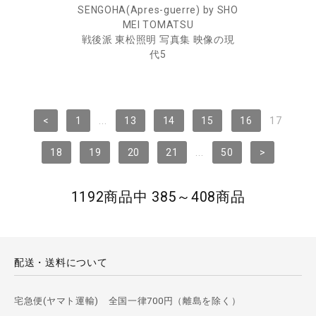
SENGOHA(Apres-guerre) by SHO
MEI TOMATSU
戦後派 東松照明 写真集 映像の現
代5
<
1
...
13
14
15
16
17
18
19
20
21
...
50
>
1192商品中 385～408商品
配送・送料について
宅急便(ヤマト運輸) 全国一律700円（離島を除く）