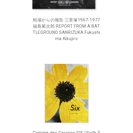
戦場からの報告 三里塚1967-1977
福島菊次郎 REPORT FROM A BAT
TLEGROUND SANRIZUKA Fukushi
ma Kikujiro
Comme des Garcons SIX (Sixth S