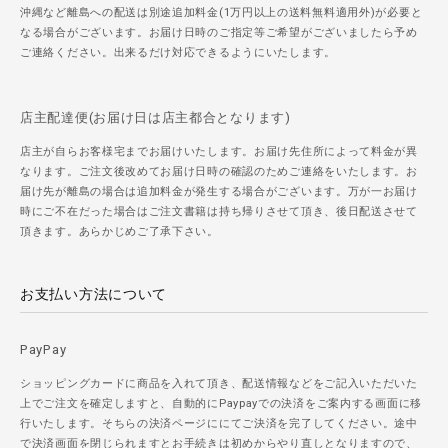
沖縄など離島への配送は別途追加料金(1万円以上の送料無料適用外)が必要と
なる場合がございます。お届け日時のご指定等ご希望がございましたら予め
ご連絡ください。出来るだけ対応できるようにいたします。
店主配達便(お届け日は店主都合となります)
店主が自らお客様宅までお届けいたします。お届け先住所によって料金が異
なります。ご注文後改めてお届け日時の確認のためご連絡をいたします。お
届け先が離島の場合は追加料金が発生する場合がございます。万が一お届け
時にご不在だった場合はご注文書籍は持ち帰りさせて頂き、後日配送させて
頂きます。あらかじめご了承下さい。
お支払い方法について
PayPay
ショッピングカードに商品を入れて頂き、配送情報などをご記入いただいた
上でご注文を確定しますと、自動的にPaypayでの決済をご案内する画面に移
行いたします。そちらの決済ページににてご決済を完了してください。途中
で決済画面を閉じられますとお手続きは初めからやり直しとなりますので、