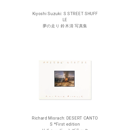
Kiyoshi Suzuki: S STREET SHUFF
LE
夢の走り 鈴木清 写真集
Richard Misrach: DESERT CANTO
S *First edition