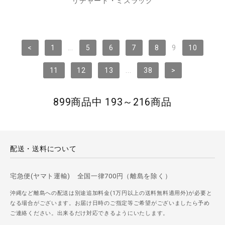
リチャード・ミズラック
<
1
...
5
6
7
8
9
10
11
12
13
...
38
>
899商品中 193～216商品
配送・送料について
宅急便(ヤマト運輸) 全国一律700円（離島を除く）
沖縄など離島への配送は別途追加料金(1万円以上の送料無料適用外)が必要と
なる場合がございます。お届け日時のご指定等ご希望がございましたら予め
ご連絡ください。出来るだけ対応できるようにいたします。