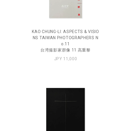
KAO CHUNG-LI: ASPECTS & VISIO
NS TAIWAN PHOTOGRAPHERS N
o.11
台湾撮影家群像 11 高重黎
JPY 11,000