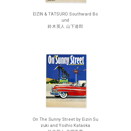
EIZIN & TATSURO Southward Bo
und
鈴木英人 山下達郎
On The Sunny Street by Eizin Su
zuki and Yoshio Kataoka