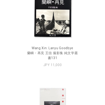
Wang Xin: Lanyu Goodbye
蘭嶼・再見 王信 撮影集 純文学叢
書131
JPY 11,000