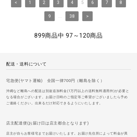
<
1
2
3
4
5
6
7
8
9
...
38
>
899商品中 97～120商品
配送・送料について
宅急便(ヤマト運輸) 全国一律700円（離島を除く）
沖縄など離島への配送は別途追加料金(1万円以上の送料無料適用外)が必要と
なる場合がございます。お届け日時のご指定等ご希望がございましたら予め
ご連絡ください。出来るだけ対応できるようにいたします。
店主配達便(お届け日は店主都合となります)
店主が自らお客様宅までお届けいたします。お届け先住所によって料金が異