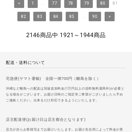
<
1
...
77
78
79
80
81
82
83
84
85
...
90
>
2146商品中 1921～1944商品
配送・送料について
宅急便(ヤマト運輸) 全国一律700円（離島を除く）
沖縄など離島への配送は別途追加料金(1万円以上の送料無料適用外)が必要と
なる場合がございます。お届け日時のご指定等ご希望がございましたら予め
ご連絡ください。出来るだけ対応できるようにいたします。
店主配達便(お届け日は店主都合となります)
店主が自らお客様宅までお届けいたします。お届け先住所によって料金が異