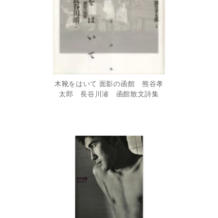
木靴をはいて 面影の函館 熊谷孝
太郎 長谷川濬 函館散文詩集