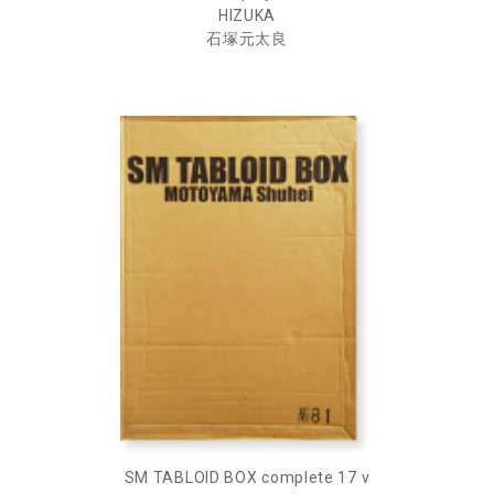
HIZUKA
石塚元太良
SM TABLOID BOX complete 17 v