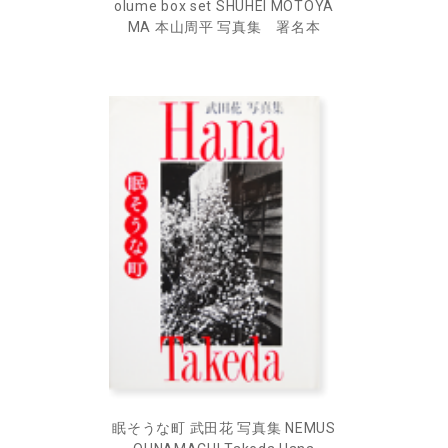
olume box set SHUHEI MOTOYA
MA 本山周平 写真集 署名本
眠そうな町 武田花 写真集 NEMUS