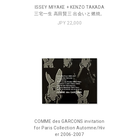
ISSEY MIYAKE + KENZO TAKADA
三宅一生 高田賢三 出会いと燃焼。
JPY 22,000
COMME des GARCONS invitation
for Paris Collection Automne/Hiv
er 2006-2007