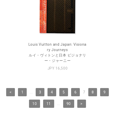
Louis Vuitton and Japan: Visiona
ry Journeys
ルイ・ヴィトンと日本 ビジョナリ
ー・ジャーニー
JPY 16,500
<
1
...
3
4
5
6
7
8
9
10
11
...
90
>