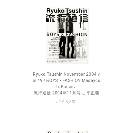
Ryuko Tsushin November 2004 v
ol.497 BOYS × FASHION Masayos
hi Kodaira
流行通信 2004年11月号 古平正義
JPY 5,500