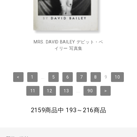
MRS. DAVID BAILEY デビット・ベ
イリー 写真集
<
1
...
5
6
7
8
9
10
11
12
13
...
90
>
2159商品中 193～216商品