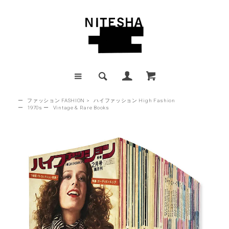
ー
ファッション FASHION
>
ハイファッション High Fashion
ー
1970s
ー
Vintage & Rare Books