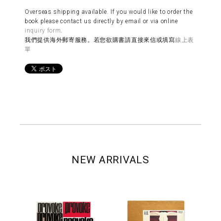
Overseas shipping available. If you would like to order the
book please contact us directly by email or via online
inquiry form
.
我們提供海外郵寄服務。若您欲購書請直接來信或填寫
線上表
單
NEW ARRIVALS