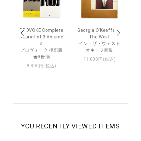
out
PROVOKE Complete
Georgia O'Keeffe: In
Ha
Reprint of 3 Volume
The West
te
トゥ
s
イン・ザ・ウェスト
プロヴォーク 復刻版
オキーフ画集
全3冊揃
11,000円(税込)
8,800円(税込)
YOU RECENTLY VIEWED ITEMS