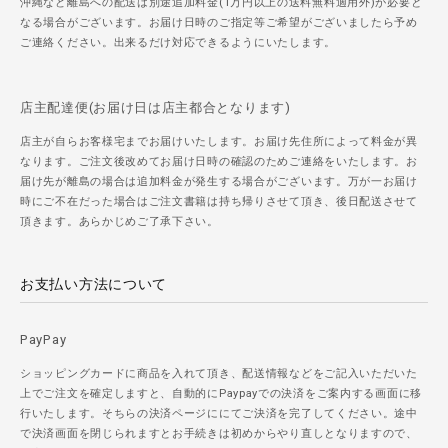
沖縄など離島への配送は別途追加料金(1万円以上の送料無料適用外)が必要と
なる場合がございます。お届け日時のご指定等ご希望がございましたら予め
ご連絡ください。出来るだけ対応できるようにいたします。
店主配達便(お届け日は店主都合となります)
店主が自らお客様宅までお届けいたします。お届け先住所によって料金が異
なります。ご注文後改めてお届け日時の確認のためご連絡をいたします。お
届け先が離島の場合は追加料金が発生する場合がございます。万が一お届け
時にご不在だった場合はご注文書籍は持ち帰りさせて頂き、後日配送させて
頂きます。あらかじめご了承下さい。
お支払い方法について
PayPay
ショッピングカードに商品を入れて頂き、配送情報などをご記入いただいた
上でご注文を確定しますと、自動的にPaypayでの決済をご案内する画面に移
行いたします。そちらの決済ページににてご決済を完了してください。途中
で決済画面を閉じられますとお手続きは初めからやり直しとなりますので、