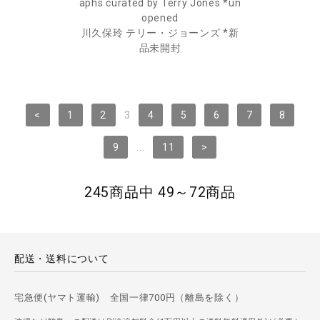
aphs curated by Terry Jones *un
opened
川久保玲 テリー・ジョーンズ *新
品未開封
<
1
2
3
4
5
6
7
8
9
...
11
>
245商品中 49～72商品
配送・送料について
宅急便(ヤマト運輸) 全国一律700円（離島を除く）