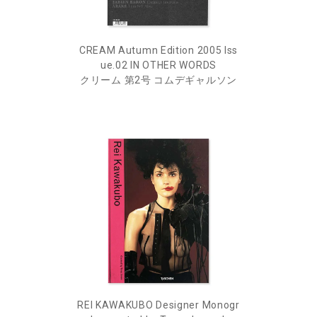
CREAM Autumn Edition 2005 Iss
ue.02 IN OTHER WORDS
クリーム 第2号 コムデギャルソン
REI KAWAKUBO Designer Monogr