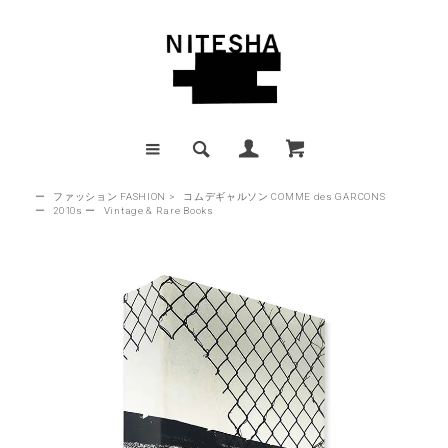
ー
ファッション FASHION
>
コムデギャルソン COMME des GARCONS
ー
2010s
ー
Vintage & Rare Books