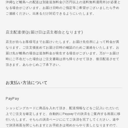
沖縄など離島への配送は別途追加料金(1万円以上の送料無料適用外)が必要と
なる場合がございます。お届け日時のご指定等ご希望がございましたら予め
ご連絡ください。出来るだけ対応できるようにいたします。
店主配達便(お届け日は店主都合となります)
店主が自らお客様宅までお届けいたします。お届け先住所によって料金が異
なります。ご注文後改めてお届け日時の確認のためご連絡をいたします。お
届け先が離島の場合は追加料金が発生する場合がございます。万が一お届け
時にご不在だった場合はご注文書籍は持ち帰りさせて頂き、後日配送させて
頂きます。あらかじめご了承下さい。
お支払い方法について
PayPay
ショッピングカードに商品を入れて頂き、配送情報などをご記入いただいた
上でご注文を確定しますと、自動的にPaypayでの決済をご案内する画面に移
行いたします。そちらの決済ページににてご決済を完了してください。途中
で決済画面を閉じられますとお手続きは初めからやり直しとなりますので、