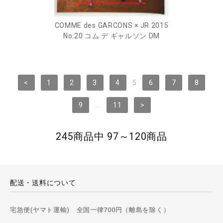
COMME des GARCONS × JR 2015
No.20 コム デ ギャルソン DM
<
1
2
3
4
5
6
7
8
9
...
11
>
245商品中 97～120商品
配送・送料について
宅急便(ヤマト運輸) 全国一律700円（離島を除く）