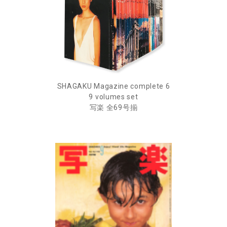
SHAGAKU Magazine complete 6
9 volumes set
写楽 全69号揃