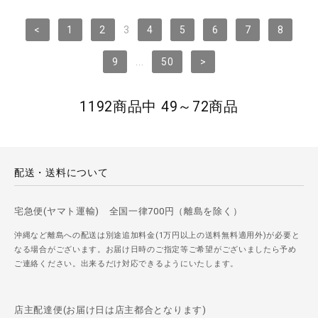
<
1
2
3
4
5
6
7
8
9
...
50
>
1192商品中 49～72商品
配送・送料について
宅急便(ヤマト運輸) 全国一律700円（離島を除く）
沖縄など離島への配送は別途追加料金(1万円以上の送料無料適用外)が必要と
なる場合がございます。お届け日時のご指定等ご希望がございましたら予め
ご連絡ください。出来るだけ対応できるようにいたします。
店主配達便(お届け日は店主都合となります)