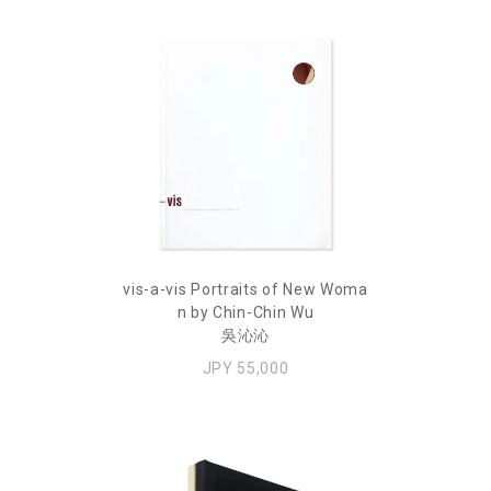
vis-a-vis Portraits of New Woma
n by Chin-Chin Wu
吳沁沁
JPY 55,000