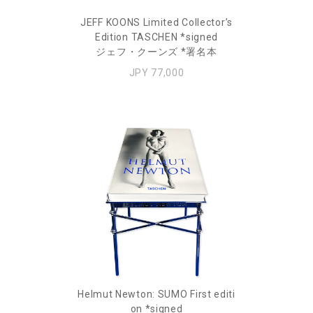
JEFF KOONS Limited Collector’s
Edition TASCHEN *signed
ジェフ・クーンズ *署名本
JPY 77,000
Helmut Newton: SUMO First editi
on *signed