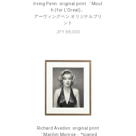
Irving Penn: original print 「Mout
h (for L'Oreal)」
アーヴィングペン オリジナルプリ
ント
JPY 88,000
Richard Avedon: original print
「Marilyn Monroe」*signed