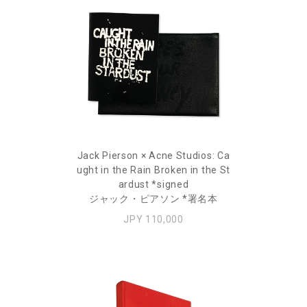
Jack Pierson × Acne Studios: Ca
ught in the Rain Broken in the St
ardust *signed
ジャック・ピアソン *署名本
JPY 110,000