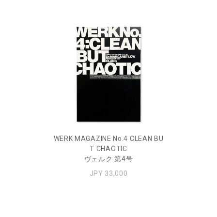
WERK MAGAZINE No.4 CLEAN BU
T CHAOTIC
ヴェルク 第4号
JPY 33,000