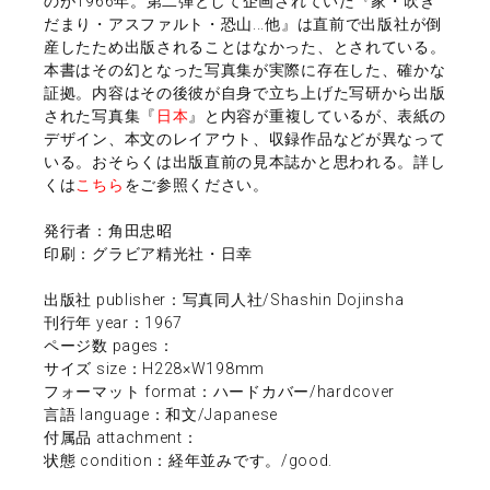
のが1966年。第二弾として企画されていた『家・吹き
だまり・アスファルト・恐山...他』は直前で出版社が倒
産したため出版されることはなかった、とされている。
本書はその幻となった写真集が実際に存在した、確かな
証拠。内容はその後彼が自身で立ち上げた写研から出版
された写真集『
日本
』と内容が重複しているが、表紙の
デザイン、本文のレイアウト、収録作品などが異なって
いる。おそらくは出版直前の見本誌かと思われる。詳し
くは
こちら
をご参照ください。
発行者：角田忠昭
印刷：グラビア精光社・日幸
出版社 publisher：写真同人社/Shashin Dojinsha
刊行年 year：1967
ページ数 pages：
サイズ size：H228×W198mm
フォーマット format：ハードカバー/hardcover
言語 language：和文/Japanese
付属品 attachment：
状態 condition：経年並みです。/good.