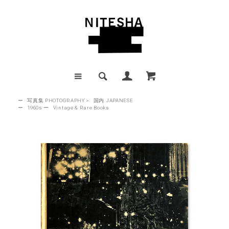
ー
写真集 PHOTOGRAPHY
>
国内 JAPANESE
ー
1960s
ー
Vintage & Rare Books