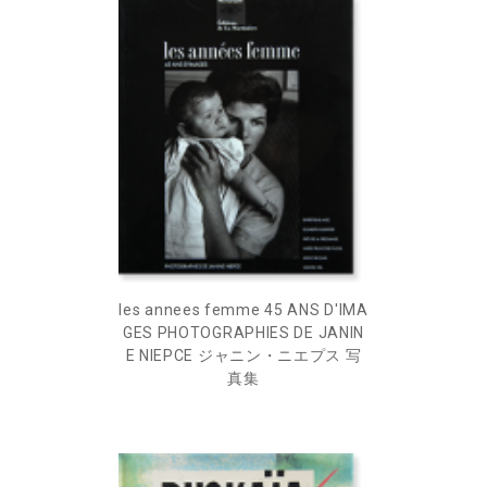
les annees femme 45 ANS D'IMA
GES PHOTOGRAPHIES DE JANIN
E NIEPCE ジャニン・ニエプス 写
真集