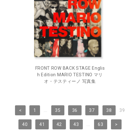
FRONT ROW BACK STAGE Englis
h Edition MARIO TESTINO マリ
オ・テスティーノ 写真集
<
1
...
35
36
37
38
39
40
41
42
43
...
63
>