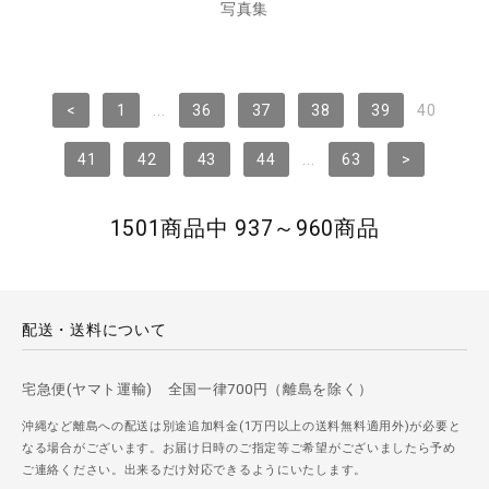
写真集
<
1
...
36
37
38
39
40
41
42
43
44
...
63
>
1501商品中 937～960商品
配送・送料について
宅急便(ヤマト運輸) 全国一律700円（離島を除く）
沖縄など離島への配送は別途追加料金(1万円以上の送料無料適用外)が必要と
なる場合がございます。お届け日時のご指定等ご希望がございましたら予め
ご連絡ください。出来るだけ対応できるようにいたします。