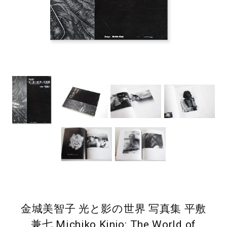
金城美智子 光と影の世界 写真集 平敷
兼七 Michiko Kinjo: The World of