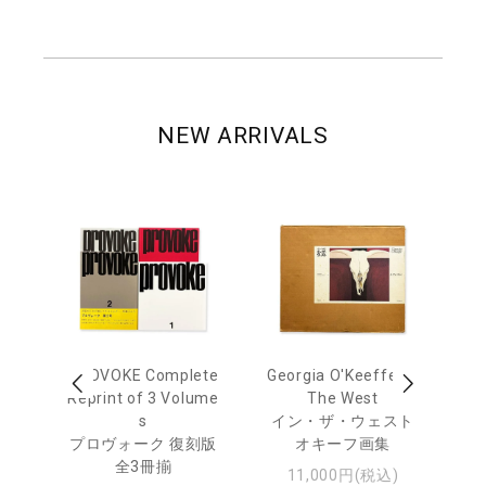
NEW ARRIVALS
out
PROVOKE Complete
Georgia O'Keeffe: In
Ha
Reprint of 3 Volume
The West
te
トゥ
s
イン・ザ・ウェスト
プロヴォーク 復刻版
オキーフ画集
全3冊揃
11,000円(税込)