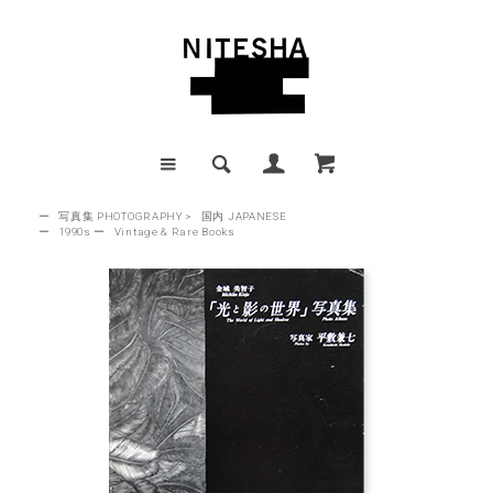
ー
写真集 PHOTOGRAPHY
>
国内 JAPANESE
ー
1990s
ー
Vintage & Rare Books