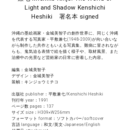
Light and Shadow Kenshichi
Heshiki 署名本 signed
沖縄の墨絵画家・金城美智子の創作世界に、同じく沖縄
を代表する写真家・平敷兼七(1948-2009)が向い合いな
がら制作した共作ともいえる写真集。難病に冒されなが
らも、鬼気迫る表情で絵を描く様子や、取材風景、また
治療中の光景など芸術家の日常に密着した内容。
編集：金城美智子
デザイン：金城美智子
装幀：キンジョウミチコ
出版社 publisher：平敷兼七/Kenshichi Heshiki
刊行年 year：1991
ページ数 pages：137
サイズ size：H309×W256mm
フォーマット format：ソフトカバー/softcover
言語 language：和文/英文-Japanese/English