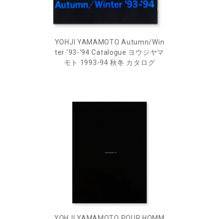
YOHJI YAMAMOTO Autumn/Win
ter '93-'94 Catalogue ヨウジヤマ
モト 1993-94 秋冬 カタログ
YOHJI YAMAMOTO POUR HOMM