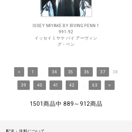
ISSEY MIYAKE BY IRVING PENN 1
991-92
イッセイミヤケ バイ アーヴィン
グ・ペン
<
1
...
34
35
36
37
38
39
40
41
42
...
63
>
1501商品中 889～912商品
配送・送料について